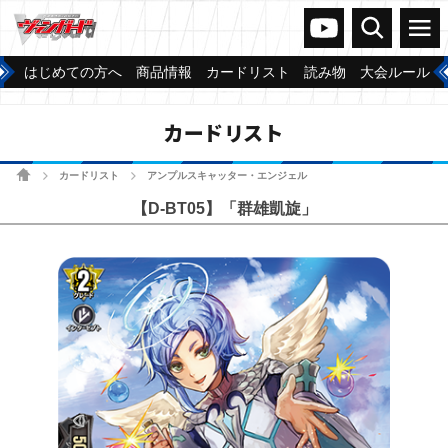
ヴァンガードch
検索
メニュー
はじめての方へ
商品情報
カードリスト
読み物
大会ルール
カードリスト
ホーム
カードリスト
アンプルスキャッター・エンジェル
>
>
【D-BT05】「群雄凱旋」