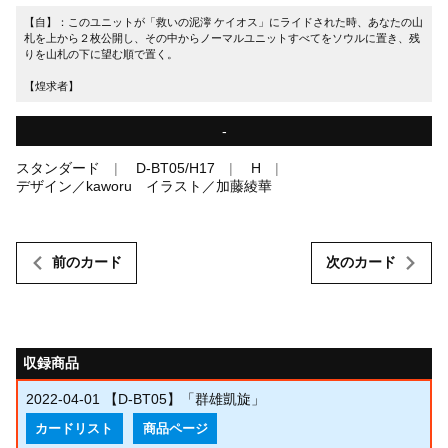
【自】：このユニットが「救いの泥濘 ケイオス」にライドされた時、あなたの山
札を上から２枚公開し、その中からノーマルユニットすべてをソウルに置き、残
りを山札の下に望む順で置く。
【煌求者】
-
スタンダード
D-BT05/H17
H
デザイン／kaworu イラスト／加藤綾華
前のカード
次のカード
収録商品
2022-04-01
【D-BT05】「群雄凱旋」
カードリスト
商品ページ