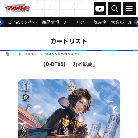
ヴァンガードch
検索
メニュー
はじめての方へ
商品情報
カードリスト
読み物
大会ルール
カードリスト
ホーム
カードリスト
穏やかな街の中 ケイオス
>
>
【D-BT05】「群雄凱旋」