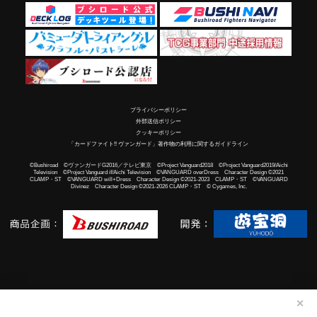
プライバシーポリシー
外部送信ポリシー
クッキーポリシー
「カードファイト!! ヴァンガード」著作物の利用に関するガイドライン
©Bushiroad ©ヴァンガードG2016／テレビ東京 ©Project Vanguard2018 ©Project Vanguard2019/Aichi
Television ©Project Vanguard if/Aichi Television ©VANGUARD overDress Character Design ©2021
CLAMP・ST ©VANGUARD will+Dress Character Design ©2021-2023 CLAMP・ST ©VANGUARD
Divinez Character Design ©2021-2026 CLAMP・ST © Cygames, Inc.
✕