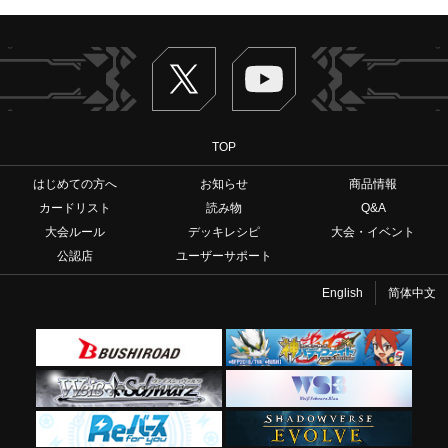
Twitter
ヴァンガードch
TOP
はじめての方へ
お知らせ
商品情報
カードリスト
読み物
Q&A
大会ルール
デッキレシピ
大会・イベント
公認店
ユーザーサポート
English
简体中文