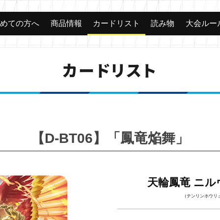
じめての方へ
商品情報
カードリスト
読み物
大会ルー
カードリスト
【D-BT06】「鳳竜焔舞」
天輪鳳竜 ニ
（テンリンホウリ