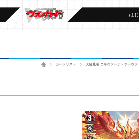
は
ホーム
カードリスト
天輪鳳竜 ニルヴァーナ・ジーヴァ
>
>