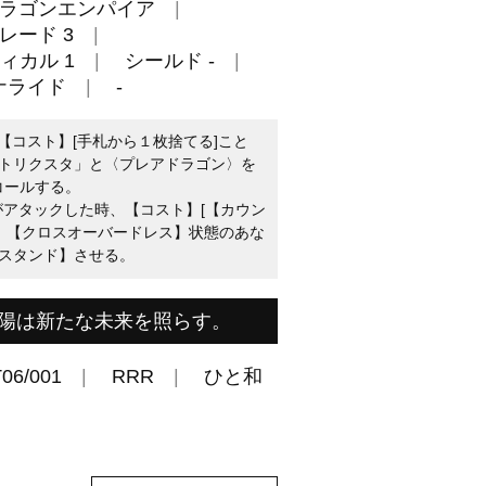
ラゴンエンパイア
レード 3
ィカル 1
シールド -
ナライド
-
：【コスト】[手札から１枚捨てる]こと
トリクスタ」と〈プレアドラゴン〉を
コールする。
がアタックした時、【コスト】[【カウン
で、【クロスオーバードレス】状態のあな
スタンド】させる。
陽は新たな未来を照らす。
06/001
RRR
ひと和