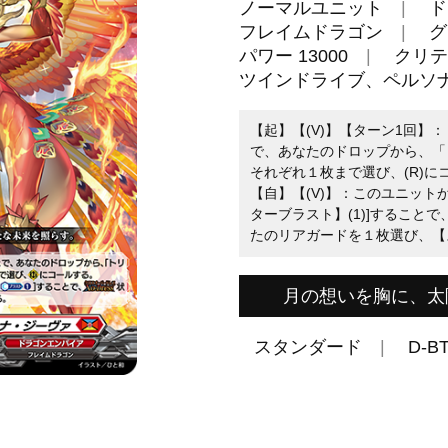
ノーマルユニット
ド
フレイムドラゴン
グ
パワー 13000
クリテ
ツインドライブ、ペルソ
【起】【(V)】【ターン1回】
で、あなたのドロップから、「
それぞれ１枚まで選び、(R)に
【自】【(V)】：このユニット
ターブラスト】(1)]すること
たのリアガードを１枚選び、【
月の想いを胸に、太
スタンダード
D-BT