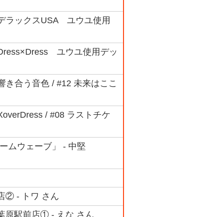
#01 デラックスUSA ユウユ使用
 Dress×Dress ユウユ使用デッ
0 響き合う音色 / #12 未来はここ
verDress / #08 ラストチケ
チームウェーブ」 - 中堅
店② - トワ さん
秋葉原駅前店① - えな さん