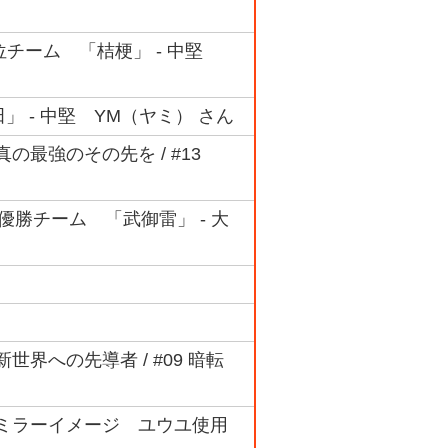
 3位チーム 「桔梗」 - 中堅
 - 中堅 YM（ヤミ） さん
2 真の最強のその先を / #13
 準優勝チーム 「武御雷」 - 大
01 新世界への先導者 / #09 暗転
 #10 ミラーイメージ ユウユ使用