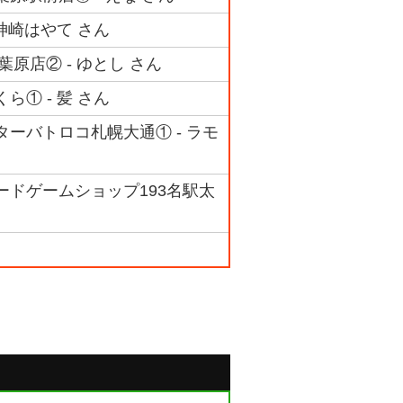
- 神崎はやて さん
 秋葉原店② - ゆとし さん
くら① - 髪 さん
センターバトロコ札幌大通① - ラモ
グカードゲームショップ193名駅太