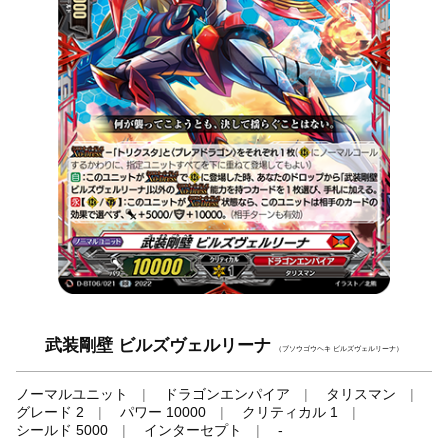
武装剛壁 ビルズヴェルリーナ
（ブソウゴウヘキ ビルズヴェルリーナ）
ノーマルユニット
ドラゴンエンパイア
タリスマン
グレード 2
パワー 10000
クリティカル 1
シールド 5000
インターセプト
-