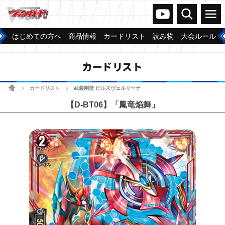
ヴァンガードch
検索
メニュー
はじめての方へ
商品情報
カードリスト
読み物
大会ルール
カードリスト
ホーム
カードリスト
武装剛壁 ビルズヴェルリーナ
>
>
【D-BT06】「鳳竜焔舞」