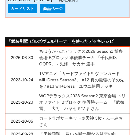
カードリスト
商品ページ
「武装剛壁 ビルズヴェルリーナ」を使ったデッキレシピ
ちほうかっぷデラックス2026 Season1 博多
2026-06-30
会場 Bブロック 準優勝チーム 「千代田区
QQPR」 - 先鋒 サカナ 選手
TVアニメ「カードファイト!! ヴァンガード
2023-10-24
will+Dress Season3」 #12 真の最強のその先
を / #13 will+Dress ユウユ使用デッキ
WGPデラックス2023 Season2 東京会場 トリ
2023-10-20
オファイト Bブロック 準優勝チーム 「武御
雷」 - 大将 ハヤセミツキ さん
カードラボサーキット＠天神 3位 - ふーみお
2023-10-05
さん
2023-09-28
「天輪飛翔」 災いを断つ聖なる慈悲の剣