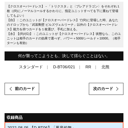
【クロスオーバードレス】－「トリクスタ」と〈プレアドラゴン〉をそれぞれ１
枚（(R)にノーマルコールするかわりに、指定ユニットすべてを下に重ねて登場
してもよい）
【自】：このユニットが【クロスオーバードレス】で(R)に登場した時、あなた
のドロップから「武装剛壁 ビルズヴェルリーナ」以外の【クロスオーバードレ
ス】能力を持つカードを１枚選び、手札に加える。
【永】【(R)/(G)】：このユニットが【クロスオーバードレス】状態なら、このユ
ニットは相手のカードの効果で選べず、パワー＋5000/シールド＋10000。（相手
ターンも有効）
何が襲ってこようとも、決して揺らぐことはない。
スタンダード
D-BT06/021
RR
北熊
前のカード
次のカード
収録商品
2022-08-05
【D-BT06】「鳳竜焔舞」