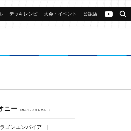
ル
デッキレシピ
大会・イベント
公認店
カード
大会
公認店舗
その他
ヴァンガードch
検索
オニー
（ホムラノミコ レオニー）
ラゴンエンパイア