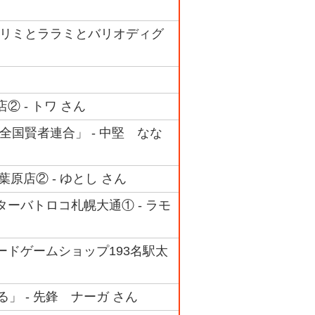
「リリミとララミとバリオディグ
店② - トワ さん
全国賢者連合」 - 中堅 なな
 秋葉原店② - ゆとし さん
センターバトロコ札幌大通① - ラモ
グカードゲームショップ193名駅太
」 - 先鋒 ナーガ さん