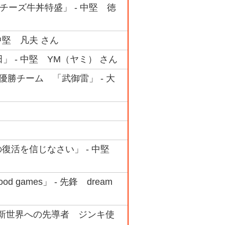
チーズ牛丼特盛」 - 中堅 徳
中堅 凡夫 さん
 - 中堅 YM（ヤミ） さん
 準優勝チーム 「武御雷」 - 大
髪の復活を信じなさい」 - 中堅
games」 - 先鋒 dream
 #01 新世界への先導者 ジンキ使