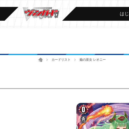
は
ホーム
カードリスト
焔の巫女 レオニー
>
>