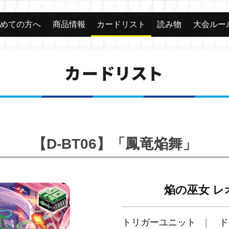
じめての方へ
商品情報
カードリスト
読み物
大会ルー
カードリスト
【D-BT06】「鳳竜焔舞」
焔の巫女 レ
トリガーユニット
ド