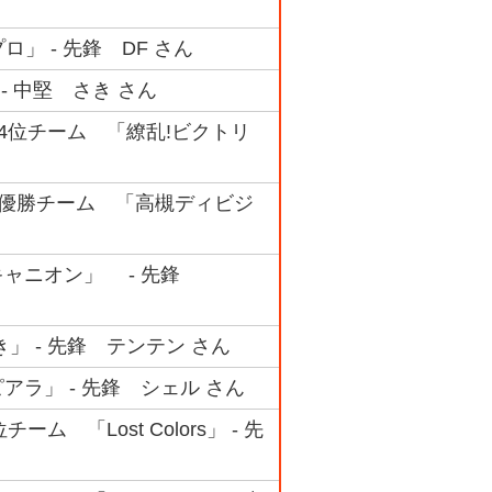
ロ」 - 先鋒 DF さん
- 中堅 さき さん
ク 4位チーム 「繚乱!ビクトリ
ク 準優勝チーム 「高槻ディビジ
ドキャニオン」 - 先鋒
」 - 先鋒 テンテン さん
ピアラ」 - 先鋒 シェル さん
ム 「Lost Colors」 - 先