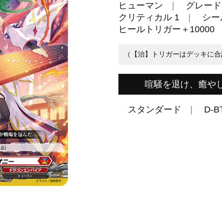
ヒューマン
グレード 
クリティカル 1
シール
ヒールトリガー＋10000
（【治】トリガーはデッキに合
喧騒を退け、癒や
スタンダード
D-B