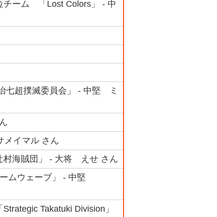
ム 「Lost Colors」 - 中
治七超撲滅委員会」 - 中堅 ミ
さん
 サメイマル さん
村海賊団」 - 大将 えせ さん
チームウェーブ」 - 中堅
 Takatuki Division」