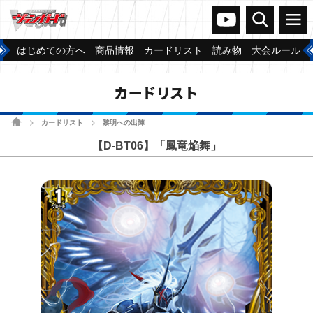
ヴァンガードch
検索
メニュー
はじめての方へ
商品情報
カードリスト
読み物
大会ルール
カードリスト
ホーム
カードリスト
黎明への出陣
>
>
【D-BT06】「鳳竜焔舞」