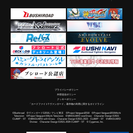
プライバシーポリシー
外部送信ポリシー
クッキーポリシー
「カードファイト!! ヴァンガード」著作物の利用に関するガイドライン
©Bushiroad ©ヴァンガードG2016／テレビ東京 ©Project Vanguard2018 ©Project Vanguard2019/Aichi
Television ©Project Vanguard if/Aichi Television ©VANGUARD overDress Character Design ©2021
CLAMP・ST ©VANGUARD will+Dress Character Design ©2021-2023 CLAMP・ST ©VANGUARD
Divinez Character Design ©2021-2026 CLAMP・ST © Cygames, Inc.