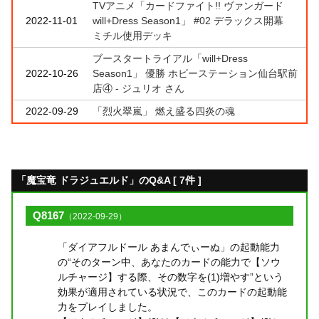
TVアニメ「カードファイト!! ヴァンガード
2022-11-01
will+Dress Season1」 #02 デラックス開幕
ミチル使用デッキ
ブースタートライアル「will+Dress
2022-10-26
Season1」 優勝 ホビーステーション仙台駅前
店④ - ジュリオ さん
2022-09-29
「烈火翠嵐」 燃え盛る四炎の魂
「魔宝竜 ドラジュエルド」のQ&A [ 7件 ]
Q8167
（2022-09-29）
「ダイアフルドール あまんでぃーぬ」の起動能力
の“そのターン中、あなたのカードの能力で【ソウ
ルチャージ】する際、その数字を(1)増やす”という
効果が適用されている状況で、このカードの起動能
力をプレイしました。