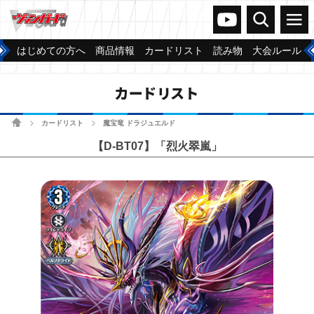
ヴァンガードch
検索
メニュー
はじめての方へ
商品情報
カードリスト
読み物
大会ルール
カードリスト
ホーム
カードリスト
魔宝竜 ドラジュエルド
>
>
【D-BT07】「烈火翠嵐」