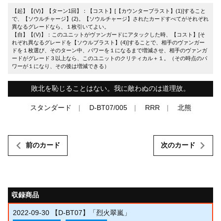
【起】【(V)】【ターン1回】：【コスト】[【カウンターブラスト】(1)]すること
で、【ソウルチャージ】(2)。【ソウルチャージ】されたカードすべてがそれぞれ
異なるグレードなら、１枚引いてよい。
【自】【(V)】：このユニットがヴァンガードにアタックした時、【コスト】[そ
れぞれ異なるグレードを【ソウルブラスト】(4)]することで、相手のヴァンガー
ドを１枚選び、そのターン中、パワーを１になるまで増減させ、相手のヴァンガ
ードがグレード３以上なら、このユニットのクリティカル＋１。（その時点のパ
ワーが１になり、その後は増減できる）
敗北を恥じることはない。我に敵わぬのは道理故。
スタンダード
D-BT07/005
RRR
北熊
前のカード
次のカード
収録商品
2022-09-30
【D-BT07】「烈火翠嵐」