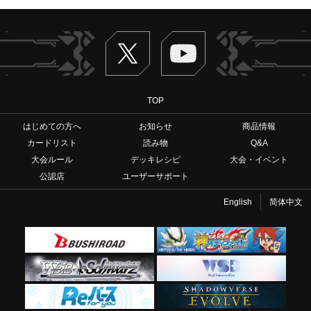
Twitter
ヴァンガードch
TOP
はじめての方へ
お知らせ
商品情報
カードリスト
読み物
Q&A
大会ルール
デッキレシピ
大会・イベント
公認店
ユーザーサポート
English
简体中文