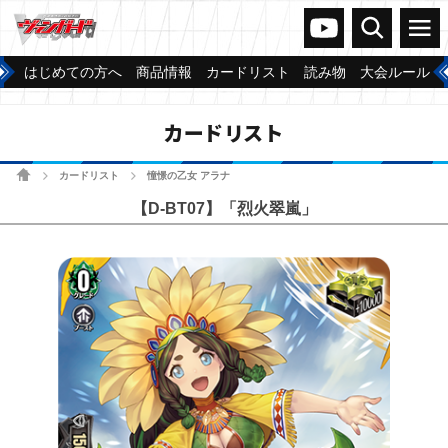
ヴァンガードch
検索
メニュー
はじめての方へ
商品情報
カードリスト
読み物
大会ルール
カードリスト
ホーム
カードリスト
憧憬の乙女 アラナ
>
>
【D-BT07】「烈火翠嵐」