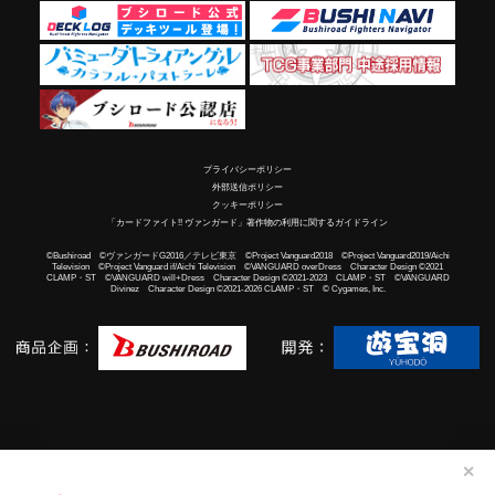
プライバシーポリシー
外部送信ポリシー
クッキーポリシー
「カードファイト!! ヴァンガード」著作物の利用に関するガイドライン
©Bushiroad ©ヴァンガードG2016／テレビ東京 ©Project Vanguard2018 ©Project Vanguard2019/Aichi
Television ©Project Vanguard if/Aichi Television ©VANGUARD overDress Character Design ©2021
CLAMP・ST ©VANGUARD will+Dress Character Design ©2021-2023 CLAMP・ST ©VANGUARD
Divinez Character Design ©2021-2026 CLAMP・ST © Cygames, Inc.
✕