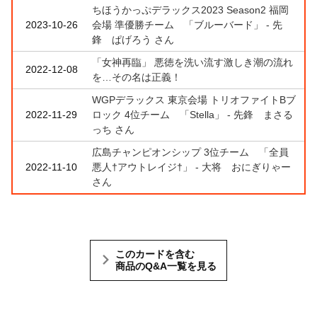
ちほうかっぷデラックス2023 Season2 福岡
2023-10-26
会場 準優勝チーム 「ブルーバード」 - 先
鋒 ぱげろう さん
「女神再臨」 悪徳を洗い流す激しき潮の流れ
2022-12-08
を…その名は正義！
WGPデラックス 東京会場 トリオファイトBブ
2022-11-29
ロック 4位チーム 「Stella」 - 先鋒 まさる
っち さん
広島チャンピオンシップ 3位チーム 「全員
2022-11-10
悪人†アウトレイジ†」 - 大将 おにぎりゃー
さん
このカードを含む
商品のQ&A一覧を見る