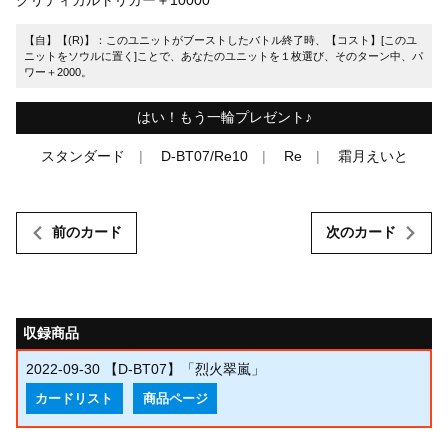
【自】【(R)】：このユニットがブーストしたバトル終了時、【コスト】[このユ
ニットをソウルに置く]ことで、あなたのユニットを１枚選び、そのターン中、パ
ワー＋2000。
はい！もう一輪プレゼント♪
スタンダード
D-BT07/Re10
Re
霜月えいと
前のカード
次のカード
収録商品
2022-09-30
【D-BT07】「烈火翠嵐」
カードリスト
商品ページ