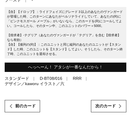
【自】【ドロップ】：ライドフェイズにグレード３以上のあなたのヴァンガード
が登場した時、このターンにあなたがペルソナライドしていて、あなたの(R)に
「ピンクモスガール メープル」がいないなら、このカードを(R)にコールしてよ
い。コールしたら、そのターン中、このユニットのパワー＋5000。
【煌求者】-テグリア（あなたのヴァンガードが「テグリア」を含む【煌求者】
なら有効）
【自】【後列の(R)】：このユニットと同じ縦列のあなたのユニットが【スタン
ド】した時、このユニットを【スタンド】してよい。そうしたら、そのターン終
了時、このユニットを退却させる。
へっへーん！ アタシが一番なんだから！
スタンダード
D-BT08/016
RRR
デザイン／kaworu イラスト／六
前のカード
次のカード