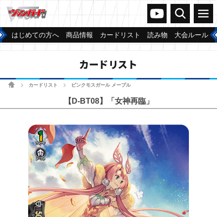
ヴァンガードch
検索
メニュー
はじめての方へ
商品情報
カードリスト
読み物
大会ルール
カードリスト
ホーム
カードリスト
ピンクモスガール メープル
>
>
【D-BT08】「女神再臨」