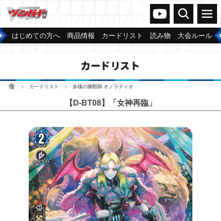
ヴァンガードch
検索
メニュー
はじめての方へ
商品情報
カードリスト
読み物
大会ルール
カードリスト
ホーム
カードリスト
多様の操獣師 オノラティオ
>
>
【D-BT08】「女神再臨」