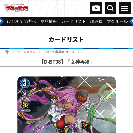
ヴァンガードch
検索
メニュー
はじめての方へ
商品情報
カードリスト
読み物
大会ルール
カードリスト
ホーム
カードリスト
円月刃の曲芸師 ウルセルチェ
>
>
【D-BT08】「女神再臨」