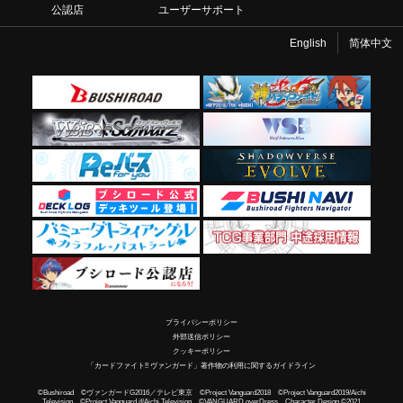
公認店
ユーザーサポート
English
简体中文
プライバシーポリシー
外部送信ポリシー
クッキーポリシー
「カードファイト!! ヴァンガード」著作物の利用に関するガイドライン
©Bushiroad ©ヴァンガードG2016／テレビ東京 ©Project Vanguard2018 ©Project Vanguard2019/Aichi
Television ©Project Vanguard if/Aichi Television ©VANGUARD overDress Character Design ©2021