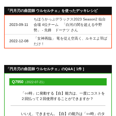
「円月刃の曲芸師 ウルセルチェ」を使ったデッキレシピ
ちほうかっぷデラックス2023 Season2 仙台
2023-09-11
会場 4位チーム 「白河の関を超える中野
勢」 - 先鋒 ドーナツ さん
「女神再臨」 竜を従え空高く、ルキエよ羽ば
2022-12-08
たけ！
「円月刃の曲芸師 ウルセルチェ」のQ&A [ 1件 ]
Q7950
（2022-07-21）
「○○時」に発動する【自】能力は、一度にコストを
２回払って２回使用することができますか？
いいえ、できません。【自】の能力は「○○時」のタ