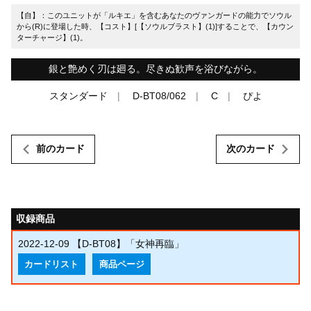
【自】：このユニットが「ルキエ」を含むあなたのヴァンガードの能力でソウル
から(R)に登場した時、【コスト】[【ソウルブラスト】(1)]することで、【カウン
ターチャージ】(1)。
銀と艶めく刃は廻る。尽きぬ歓声を浴びながら。
スタンダード
D-BT08/062
C
ぴよ
前のカード
次のカード
収録商品
2022-12-09
【D-BT08】「女神再臨」
カードリスト
商品ページ