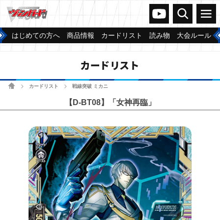
ヴァンガードch
検索
メニュー
はじめての方へ
商品情報
カードリスト
読み物
大会ルール
カードリスト
ホーム
カードリスト
戦線突破 ミカニ
>
>
【D-BT08】「女神再臨」