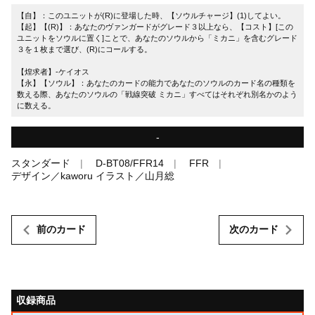
【自】：このユニットが(R)に登場した時、【ソウルチャージ】(1)してよい。
【起】【(R)】：あなたのヴァンガードがグレード３以上なら、【コスト】[この
ユニットをソウルに置く]ことで、あなたのソウルから「ミカニ」を含むグレード
３を１枚まで選び、(R)にコールする。
【煌求者】-ケイオス
【永】【ソウル】：あなたのカードの能力であなたのソウルのカード名の種類を
数える際、あなたのソウルの「戦線突破 ミカニ」すべてはそれぞれ別名かのよう
に数える。
-
スタンダード
D-BT08/FFR14
FFR
デザイン／kaworu イラスト／山月総
前のカード
次のカード
収録商品