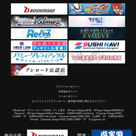
プライバシーポリシー
外部送信ポリシー
クッキーポリシー
「カードファイト!! ヴァンガード」著作物の利用に関するガイドライン
©Bushiroad ©ヴァンガードG2016／テレビ東京 ©Project Vanguard2018 ©Project Vanguard2019/Aichi
Television ©Project Vanguard if/Aichi Television ©VANGUARD overDress Character Design ©2021
CLAMP・ST ©VANGUARD will+Dress Character Design ©2021-2023 CLAMP・ST ©VANGUARD
Divinez Character Design ©2021-2026 CLAMP・ST © Cygames, Inc.