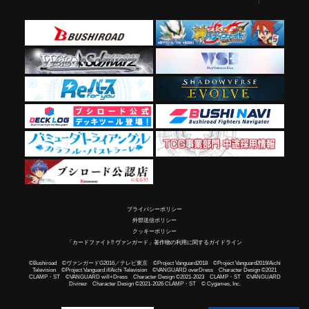
プライバシーポリシー
外部送信ポリシー
クッキーポリシー
「カードファイト!! ヴァンガード」著作物の利用に関するガイドライン
©Bushiroad ©ヴァンガードG2016／テレビ東京 ©Project Vanguard2018 ©Project Vanguard2019/Aichi
Television ©Project Vanguard if/Aichi Television ©VANGUARD overDress Character Design ©2021
CLAMP・ST ©VANGUARD will+Dress Character Design ©2021-2023 CLAMP・ST ©VANGUARD
Divinez Character Design ©2021-2026 CLAMP・ST © Cygames, Inc.