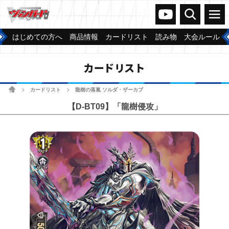
ヴァンガードch
検索
メニュー
はじめての方へ
商品情報
カードリスト
読み物
大会ルール
カードリスト
ホーム
カードリスト
龍樹の落胤 ソルダ・ザーカブ
>
>
【D-BT09】「龍樹侵攻」