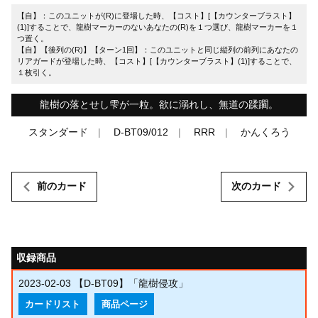
【自】：このユニットが(R)に登場した時、【コスト】[【カウンターブラスト】
(1)]することで、龍樹マーカーのないあなたの(R)を１つ選び、龍樹マーカーを１
つ置く。
【自】【後列の(R)】【ターン1回】：このユニットと同じ縦列の前列にあなたの
リアガードが登場した時、【コスト】[【カウンターブラスト】(1)]することで、
１枚引く。
龍樹の落とせし雫が一粒。欲に溺れし、無道の蹂躙。
スタンダード
D-BT09/012
RRR
かんくろう
前のカード
次のカード
収録商品
2023-02-03
【D-BT09】「龍樹侵攻」
カードリスト
商品ページ