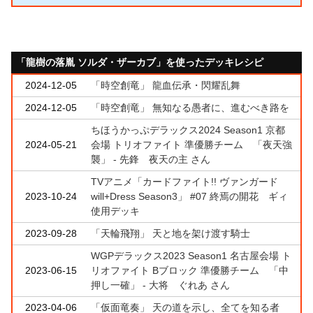
「龍樹の落胤 ソルダ・ザーカブ」を使ったデッキレシピ
2024-12-05
「時空創竜」 龍血伝承・閃耀乱舞
2024-12-05
「時空創竜」 無知なる愚者に、進むべき路を
ちほうかっぷデラックス2024 Season1 京都
2024-05-21
会場 トリオファイト 準優勝チーム 「夜天強
襲」 - 先鋒 夜天の主 さん
TVアニメ「カードファイト!! ヴァンガード
2023-10-24
will+Dress Season3」 #07 終焉の開花 ギィ
使用デッキ
2023-09-28
「天輪飛翔」 天と地を架け渡す騎士
WGPデラックス2023 Season1 名古屋会場 ト
2023-06-15
リオファイト Bブロック 準優勝チーム 「中
押し一確」 - 大将 ぐれあ さん
2023-04-06
「仮面竜奏」 天の道を示し、全てを知る者