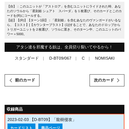
【自】：このユニットが「アストロア」を含むユニットにライドされた時、あな
たのソウルから「星刻姫 シュアト゠スパーダ」を１枚選び、そのカードとこのカ
ードを(R)にコールする。
【起】【(R)】【ターン1回】：「星刻姫」を含むあなたのヴァンガードがいるな
ら、【コスト】[【カウンターブラスト】(1)]することで、あなたのドロップから
トリガーユニットを２枚選び、ソウルに置き、そのターン中、このユニットのパ
ワー＋5000。
アタシ達を邪魔する奴は、全員切り裂いてやるから！
スタンダード
D-BT09/067
C
NOMISAKI
前のカード
次のカード
収録商品
2023-02-03
【D-BT09】「龍樹侵攻」
カードリスト
商品ページ