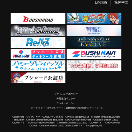
English
简体中文
プライバシーポリシー
外部送信ポリシー
クッキーポリシー
「カードファイト!! ヴァンガード」著作物の利用に関するガイドライン
©Bushiroad ©ヴァンガードG2016／テレビ東京 ©Project Vanguard2018 ©Project Vanguard2019/Aichi
Television ©Project Vanguard if/Aichi Television ©VANGUARD overDress Character Design ©2021
CLAMP・ST ©VANGUARD will+Dress Character Design ©2021-2023 CLAMP・ST ©VANGUARD
Divinez Character Design ©2021-2026 CLAMP・ST © Cygames, Inc.