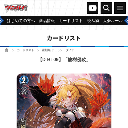
ヴァンガードch
検索
メニュー
はじめての方へ
商品情報
カードリスト
読み物
大会ルール
カードリスト
ホーム
カードリスト
星刻姫 テュラン゠ダイナ
>
>
【D-BT09】「龍樹侵攻」