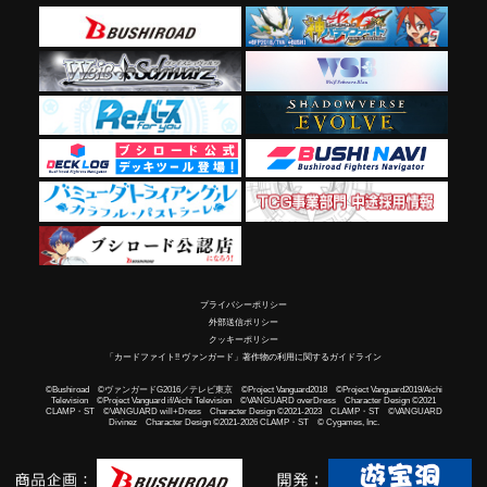
プライバシーポリシー
外部送信ポリシー
クッキーポリシー
「カードファイト!! ヴァンガード」著作物の利用に関するガイドライン
©Bushiroad ©ヴァンガードG2016／テレビ東京 ©Project Vanguard2018 ©Project Vanguard2019/Aichi
Television ©Project Vanguard if/Aichi Television ©VANGUARD overDress Character Design ©2021
CLAMP・ST ©VANGUARD will+Dress Character Design ©2021-2023 CLAMP・ST ©VANGUARD
Divinez Character Design ©2021-2026 CLAMP・ST © Cygames, Inc.