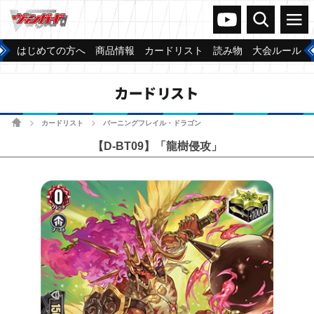
ヴァンガードch
検索
メニュー
はじめての方へ
商品情報
カードリスト
読み物
大会ルール
カードリスト
ホーム
カードリスト
バーニングフレイル・ドラゴン
>
>
【D-BT09】「龍樹侵攻」