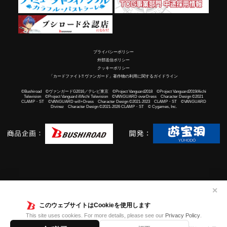
プライバシーポリシー
外部送信ポリシー
クッキーポリシー
「カードファイト!! ヴァンガード」著作物の利用に関するガイドライン
©Bushiroad ©ヴァンガードG2016／テレビ東京 ©Project Vanguard2018 ©Project Vanguard2019/Aichi
Television ©Project Vanguard if/Aichi Television ©VANGUARD overDress Character Design ©2021
CLAMP・ST ©VANGUARD will+Dress Character Design ©2021-2023 CLAMP・ST ©VANGUARD
Divinez Character Design ©2021-2026 CLAMP・ST © Cygames, Inc.
✕
このウェブサイトはCookieを使用します
This site uses cookies. For more details, please see our
Privacy Policy
.