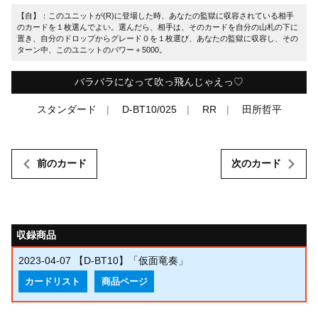
【自】：このユニットが(R)に登場した時、あなたの監獄に収容されている相手
のカードを１枚選んでよい。選んだら、相手は、そのカードを自分の山札の下に
置き、自分のドロップからグレード０を１枚選び、あなたの監獄に収容し、その
ターン中、このユニットのパワー＋5000。
バラバラになって吹っ飛んじゃえっ♡
スタンダード
D-BT10/025
RR
田所哲平
前のカード
次のカード
収録商品
2023-04-07
【D-BT10】「仮面竜奏」
カードリスト
商品ページ