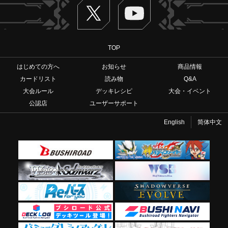
Twitter
ヴァンガードch
TOP
はじめての方へ
お知らせ
商品情報
カードリスト
読み物
Q&A
大会ルール
デッキレシピ
大会・イベント
公認店
ユーザーサポート
English
简体中文