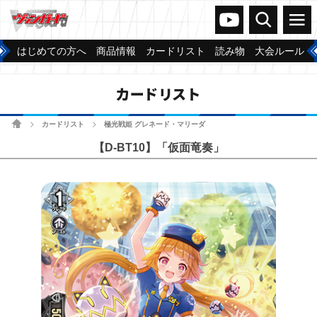
ヴァンガードch
検索
メニュー
はじめての方へ
商品情報
カードリスト
読み物
大会ルール
カードリスト
ホーム
カードリスト
極光戦姫 グレネード・マリーダ
>
>
【D-BT10】「仮面竜奏」