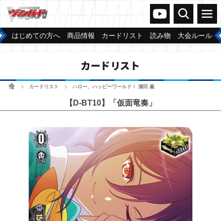
ヴァンガードch
検索
メニュー
はじめての方へ
商品情報
カードリスト
読み物
大会ルール
カードリスト
ホーム
カードリスト
ハロー、ハッピーワールド！ 瀬田 薫
>
>
【D-BT10】「仮面竜奏」