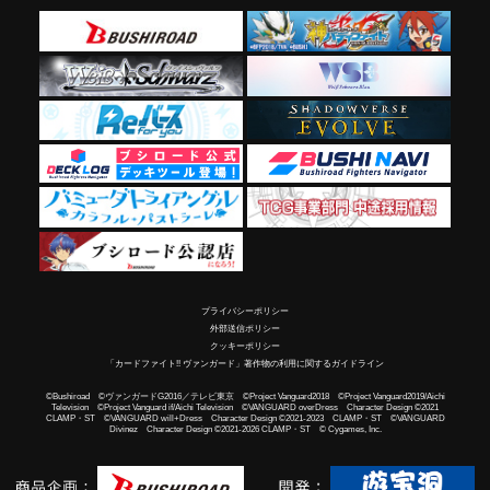
プライバシーポリシー
外部送信ポリシー
クッキーポリシー
「カードファイト!! ヴァンガード」著作物の利用に関するガイドライン
©Bushiroad ©ヴァンガードG2016／テレビ東京 ©Project Vanguard2018 ©Project Vanguard2019/Aichi
Television ©Project Vanguard if/Aichi Television ©VANGUARD overDress Character Design ©2021
CLAMP・ST ©VANGUARD will+Dress Character Design ©2021-2023 CLAMP・ST ©VANGUARD
Divinez Character Design ©2021-2026 CLAMP・ST © Cygames, Inc.