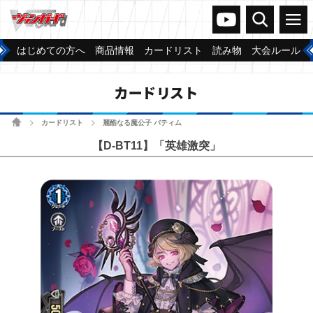
ヴァンガードch
検索
メニュー
はじめての方へ
商品情報
カードリスト
読み物
大会ルール
カードリスト
ホーム
カードリスト
麗酷なる魔公子 バティム
>
>
【D-BT11】「英雄激突」