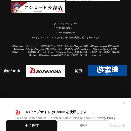
プライバシーポリシー
外部送信ポリシー
クッキーポリシー
「カードファイト!! ヴァンガード」著作物の利用に関するガイドライン
©Bushiroad ©ヴァンガードG2016／テレビ東京 ©Project Vanguard2018 ©Project Vanguard2019/Aichi
Television ©Project Vanguard if/Aichi Television ©VANGUARD overDress Character Design ©2021
CLAMP・ST ©VANGUARD will+Dress Character Design ©2021-2023 CLAMP・ST ©VANGUARD
Divinez Character Design ©2021-2026 CLAMP・ST © Cygames, Inc.
✕
このウェブサイトはCookieを使用します
This site uses cookies. For more details, please see our
Privacy Policy
.
全て許可
拒否
詳細を表示