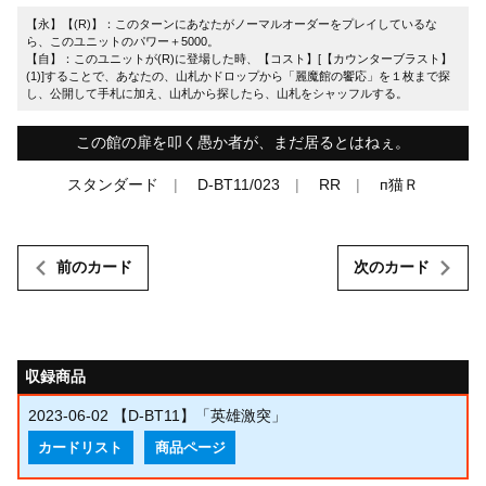
【永】【(R)】：このターンにあなたがノーマルオーダーをプレイしているな
ら、このユニットのパワー＋5000。
【自】：このユニットが(R)に登場した時、【コスト】[【カウンターブラスト】
(1)]することで、あなたの、山札かドロップから「麗魔館の饗応」を１枚まで探
し、公開して手札に加え、山札から探したら、山札をシャッフルする。
この館の扉を叩く愚か者が、まだ居るとはねぇ。
スタンダード
D-BT11/023
RR
п猫Ｒ
前のカード
次のカード
収録商品
2023-06-02
【D-BT11】「英雄激突」
カードリスト
商品ページ