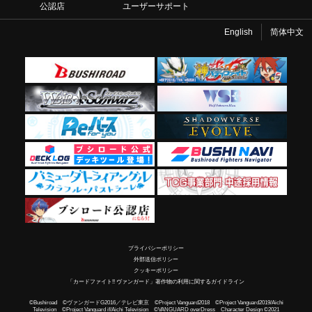
公認店
ユーザーサポート
English
简体中文
プライバシーポリシー
外部送信ポリシー
クッキーポリシー
「カードファイト!! ヴァンガード」著作物の利用に関するガイドライン
©Bushiroad ©ヴァンガードG2016／テレビ東京 ©Project Vanguard2018 ©Project Vanguard2019/Aichi
Television ©Project Vanguard if/Aichi Television ©VANGUARD overDress Character Design ©2021