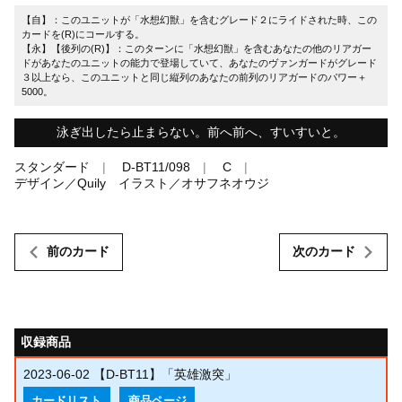
【自】：このユニットが「水想幻獣」を含むグレード２にライドされた時、この
カードを(R)にコールする。
【永】【後列の(R)】：このターンに「水想幻獣」を含むあなたの他のリアガー
ドがあなたのユニットの能力で登場していて、あなたのヴァンガードがグレード
３以上なら、このユニットと同じ縦列のあなたの前列のリアガードのパワー＋
5000。
泳ぎ出したら止まらない。前へ前へ、すいすいと。
スタンダード
D-BT11/098
C
デザイン／Quily イラスト／オサフネオウジ
前のカード
次のカード
収録商品
2023-06-02
【D-BT11】「英雄激突」
カードリスト
商品ページ