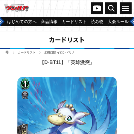
ヴァンガードch
検索
メニュー
はじめての方へ
商品情報
カードリスト
読み物
大会ルール
カードリスト
ホーム
カードリスト
水想幻獣 イロンドリナ
>
>
【D-BT11】「英雄激突」