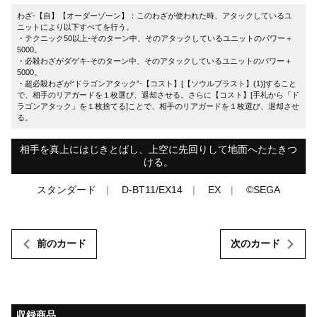
わざ-【自】【オーダーゾーン】：このわざが使われた時、アタックしているユ
ニットにより以下すべてを行う。
・テクニック50以上-そのターン中、そのアタックしているユニットのパワー＋
5000。
・必殺わざがダゲキ-そのターン中、そのアタックしているユニットのパワー＋
5000。
・超必殺わざが“ドラゴンアタック”-【コスト】[【ソウルブラスト】(1)]すること
で、相手のリアガードを１枚選び、退却させる。さらに【コスト】[手札から「ド
ラゴンアタック」を１枚捨てる]ことで、相手のリアガードを１枚選び、退却させ
る。
相手を真上にはじきとばし、上空に先回りして地面へたたきつ
ける。
スタンダード
D-BT11/EX14
EX
©SEGA
前のカード
次のカード
収録商品