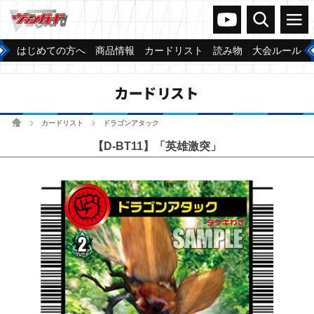
ヴァンガードch
検索
メニュー
はじめての方へ
商品情報
カードリスト
読み物
大会ルール
カードリスト
ホーム
カードリスト
ドラゴンアタック
>
>
【D-BT11】「英雄激突」