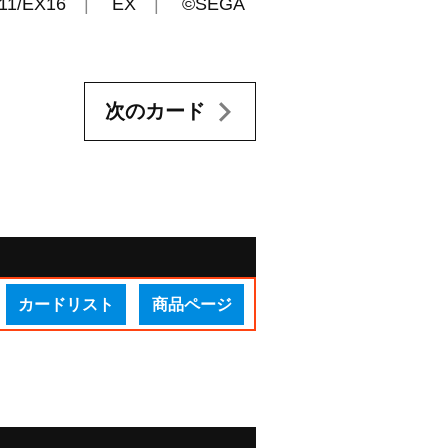
11/EX16
EX
©SEGA
次のカード
カードリスト
商品ページ