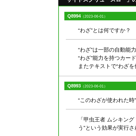
Q8994
（2023-06-01）
“わざ”とは何ですか？
“わざ”は一部の自動能
“わざ”能力を持つカ
またテキストで“わざを
Q8993
（2023-06-01）
“このわざが使われた時
「甲虫王者 ムシキング
う”という効果が実行