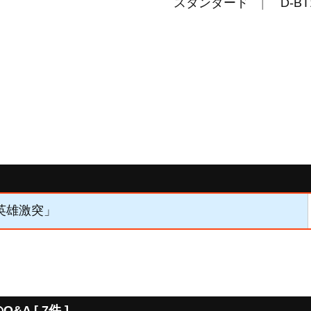
スタンダード
D-BT
「英雄激突」
 [ 7件 ]