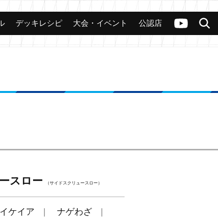
ル
デッキレシピ
大会・イベント
公認店
カード
大会
公認店舗
その他
ヴァンガードch
検索
ースロー
（サイドスクリュースロー）
イケイア
ナゲわざ