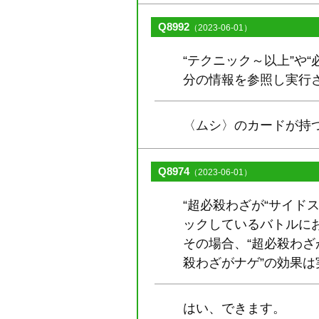
Q8992
（2023-06-01）
“テクニック～以上”や
分の情報を参照し実行
〈ムシ〉のカードが持
Q8974
（2023-06-01）
“超必殺わざが“サイド
ックしているバトルに
その場合、“超必殺わざ
殺わざがナゲ”の効果
はい、できます。