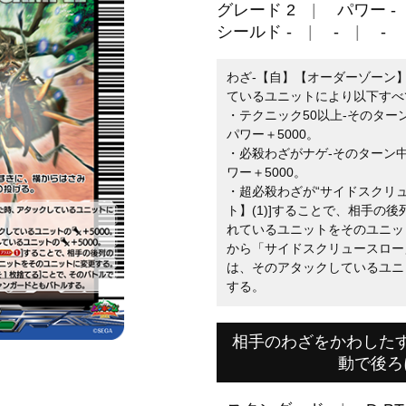
グレード 2
パワー -
シールド -
-
-
わざ-【自】【オーダーゾーン
ているユニットにより以下すべ
・テクニック50以上-そのタ
パワー＋5000。
・必殺わざがナゲ-そのターン
ワー＋5000。
・超必殺わざが“サイドスクリュ
ト】(1)]することで、相手の
れているユニットをそのユニッ
から「サイドスクリュースロー
は、そのアタックしているユニ
する。
相手のわざをかわした
動で後ろ