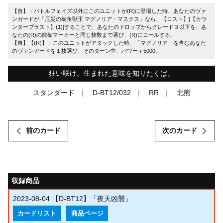
【自】：バトルフェイズ以外にこのユニットが(R)に登場した時、あなたのヴァ
ンガードが「厄災の樹角獣王 マグノリア・マスクス」なら、【コスト】[【カウ
ンターブラスト】(1)]することで、あなたのドロップからグレード３以下を、あ
なたの(R)の龍樹マーカーと同じ枚数まで選び、(R)にコールする。
【自】【(R)】：このユニットがアタックした時、「マグノリア」を含むあなた
のヴァンガードを１枚選び、そのターン中、パワー＋5000。
狂い咲け。生まれた意味を知りたくば。
スタンダード
D-BT12/032
RR
北熊
前のカード
次のカード
収録商品
2023-08-04
【D-BT12】「夜天凶襲」
カードリスト
商品ページ