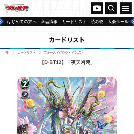
ヴァンガードch
検索
メニュー
はじめての方へ
商品情報
カードリスト
読み物
大会ルール
カードリスト
ホーム
カードリスト
フォースドグロウ・ドラゴン
>
>
【D-BT12】「夜天凶襲」