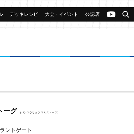
ル
デッキレシピ
大会・イベント
公認店
カード
大会
公認店舗
その他
ヴァンガードch
検索
トーグ
（バンユウリュウ マルストーグ）
ラントゲート