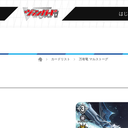
は
ホーム
カードリスト
万有竜 マルストーグ
>
>