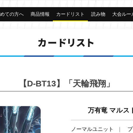
じめての方へ
商品情報
カードリスト
読み物
大会ルー
カードリスト
【D-BT13】「天輪飛翔」
万有竜 マルス
ノーマルユニット
ブ