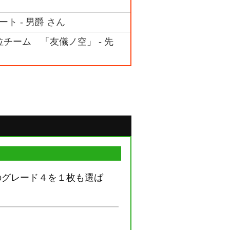
ート - 男爵 さん
3位チーム 「友儀ノ空」 - 先
のグレード４を１枚も選ば