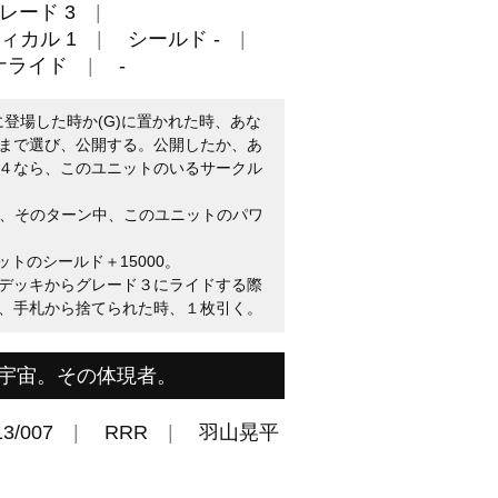
レード 3
ィカル 1
シールド -
ナライド
-
に登場した時か(G)に置かれた時、あな
まで選び、公開する。公開したか、あ
４なら、このユニットのいるサークル
1)し、そのターン中、このユニットのパワ
ットのシールド＋15000。
デッキからグレード３にライドする際
、手札から捨てられた時、１枚引く。
宇宙。その体現者。
3/007
RRR
羽山晃平