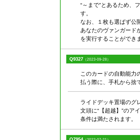
“～まで”とあるため
す。
なお、１枚も選ばず公
あなたのヴァンガード
を実行することができ
Q9327
（2023-09-28）
このカードの自動能力
払う際に、手札から捨
ライドデッキ置場のグ
文頭に“【超越】”の
条件は満たされます。
Q7954
（2022-07-21）