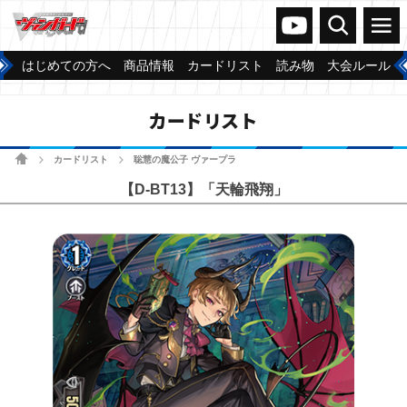
ヴァンガードch
検索
メニュー
はじめての方へ
商品情報
カードリスト
読み物
大会ルール
カードリスト
ホーム
カードリスト
聡慧の魔公子 ヴァープラ
>
>
【D-BT13】「天輪飛翔」