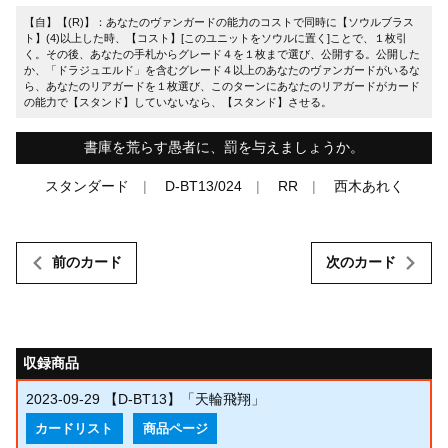
【自】【(R)】：あなたのヴァンガードの能力のコストで同時に【ソウルブラス
ト】(4)以上した時、【コスト】[このユニットをソウルに置く]ことで、１枚引
く。その後、あなたの手札からグレード４を１枚まで選び、公開する。公開した
か、「ドラジュエルド」を含むグレード４以上のあなたのヴァンガードがいるな
ら、あなたのリアガードを１枚選び、このターンにあなたのリアガードがカード
の能力で【スタンド】していないなら、【スタンド】させる。
書庫を荒らす愚者に、罰を与えましょうか。
スタンダード
D-BT13/024
RR
西木あれく
前のカード
次のカード
収録商品
2023-09-29
【D-BT13】「天輪飛翔」
カードリスト
商品ページ