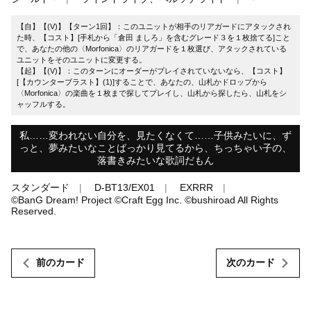
【自】【(V)】【ターン1回】：このユニットが相手のリアガードにアタックされ
た時、【コスト】[手札から「倉田 ましろ」を含むグレード３を１枚捨てる]こと
で、あなたの他の〈Morfonica〉のリアガードを１枚選び、アタックされている
ユニットをそのユニットに変更する。
【起】【(V)】：このターンにオーダーがプレイされていないなら、【コスト】
[【カウンターブラスト】(1)]することで、あなたの、山札かドロップから
〈Morfonica〉の楽曲を１枚まで探してプレイし、山札から探したら、山札をシ
ャッフルする。
私……変われない自分を、見たくなくて……子供みたいに、ず
っと、夢みたいなことばっかり見てるから、ちっちゃい子の、
落書きみたいな歌詞だもん
スタンダード
D-BT13/EX01
EXRRR
©BanG Dream! Project ©Craft Egg Inc. ©bushiroad All Rights
Reserved.
前のカード
次のカード