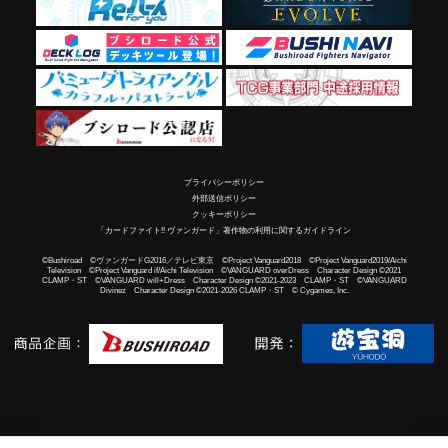
プライバシーポリシー
外部送信ポリシー
クッキーポリシー
「カードファイト!! ヴァンガード」著作物の利用に関するガイドライン
©Bushiroad ©ヴァンガードG2016／テレビ東京 ©Project Vanguard2018 ©Project Vanguard2019/Aichi
Television ©Project Vanguard if/Aichi Television ©VANGUARD overDress Character Design ©2021
CLAMP・ST ©VANGUARD will+Dress Character Design ©2021-2023 CLAMP・ST ©VANGUARD
Divinez Character Design ©2021-2026 CLAMP・ST © Cygames, Inc.