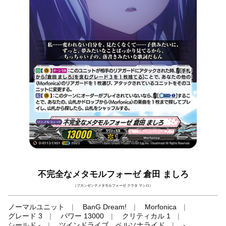
不完全なメタモルフォーゼ 倉田 ましろ
（フカンゼンナメタモルフォーゼ クラタ マシロ）
ノーマルユニット
BanG Dream!
Morfonica
グレード 3
パワー 13000
クリティカル 1
シールド -
ツインドライブ、ペルソナライド
-