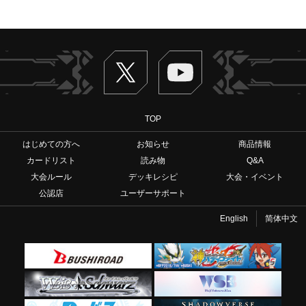
Twitter
ヴァンガードch
TOP
はじめての方へ
お知らせ
商品情報
カードリスト
読み物
Q&A
大会ルール
デッキレシピ
大会・イベント
公認店
ユーザーサポート
English
简体中文