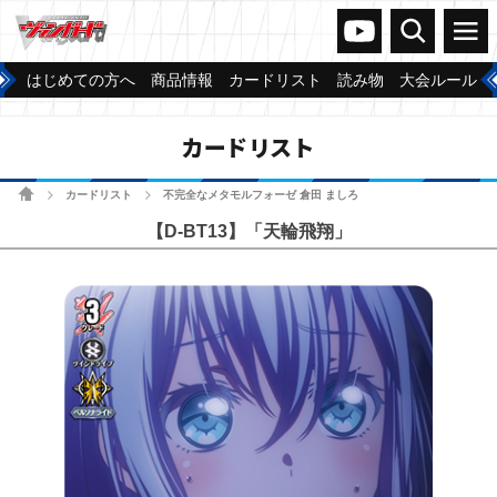
ヴァンガードch
検索
メニュー
はじめての方へ
商品情報
カードリスト
読み物
大会ルール
カードリスト
ホーム
カードリスト
不完全なメタモルフォーゼ 倉田 ましろ
>
>
【D-BT13】「天輪飛翔」