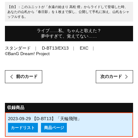
【自】：このユニットが「永遠の始まり 高松 燈」からライドして登場した時、
あなたの山札から「春日影」を１枚まで探し、公開して手札に加え、山札をシャ
ッフルする。
ライブ……私、ちゃんと歌えた？
夢中すぎて、覚えてない……
スタンダード
D-BT13/EX13
EXC
©BanG Dream! Project
前のカード
次のカード
収録商品
2023-09-29
【D-BT13】「天輪飛翔」
カードリスト
商品ページ