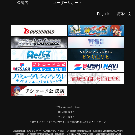
公認店
ユーザーサポート
English
简体中文
プライバシーポリシー
外部送信ポリシー
クッキーポリシー
「カードファイト!! ヴァンガード」著作物の利用に関するガイドライン
©Bushiroad ©ヴァンガードG2016／テレビ東京 ©Project Vanguard2018 ©Project Vanguard2019/Aichi
Television ©Project Vanguard if/Aichi Television ©VANGUARD overDress Character Design ©2021