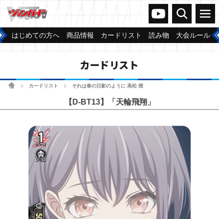
ヴァンガードch
検索
メニュー
はじめての方へ
商品情報
カードリスト
読み物
大会ルール
カードリスト
ホーム
カードリスト
それは春の日影のように 高松 燈
>
>
【D-BT13】「天輪飛翔」