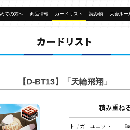
じめての方へ
商品情報
カードリスト
読み物
大会ルー
カードリスト
【D-BT13】「天輪飛翔」
積み重ね
トリガーユニット
B