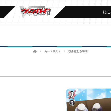
は
ホーム
カードリスト
積み重ねる時間
>
>