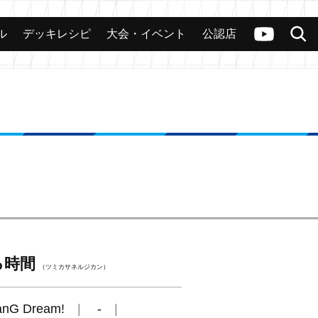
ル
デッキレシピ
大会・イベント
公認店
カード
大会
公認店舗
その他
ヴァンガードch
検索
る時間
（ツミカサネルジカン）
anG Dream!
-