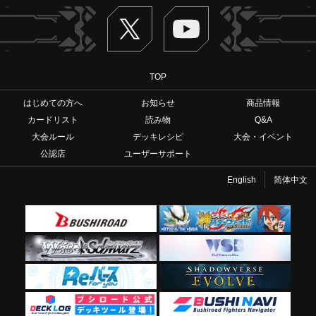
Twitter
ヴァンガードch
TOP
はじめての方へ
お知らせ
商品情報
カードリスト
読み物
Q&A
大会ルール
デッキレシピ
大会・イベント
公認店
ユーザーサポート
English
简体中文