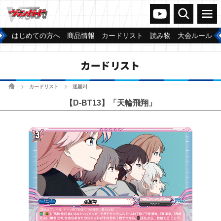
ヴァンガードch
検索
メニュー
はじめての方へ
商品情報
カードリスト
読み物
大会ルール
カードリスト
ホーム
カードリスト
迷星叫
>
>
【D-BT13】「天輪飛翔」