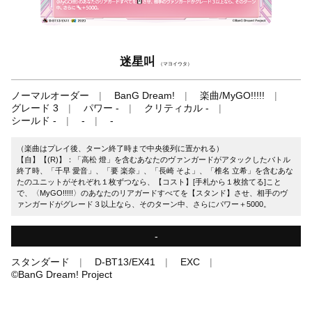
迷星叫
（マヨイウタ）
ノーマルオーダー
BanG Dream!
楽曲/MyGO!!!!!
グレード 3
パワー -
クリティカル -
シールド -
-
-
（楽曲はプレイ後、ターン終了時まで中央後列に置かれる）
【自】【(R)】：「高松 燈」を含むあなたのヴァンガードがアタックしたバトル
終了時、「千早 愛音」、「要 楽奈」、「長崎 そよ」、「椎名 立希」を含むあな
たのユニットがそれぞれ１枚ずつなら、【コスト】[手札から１枚捨てる]こと
で、〈MyGO!!!!!〉のあなたのリアガードすべてを【スタンド】させ、相手のヴ
ァンガードがグレード３以上なら、そのターン中、さらにパワー＋5000。
-
スタンダード
D-BT13/EX41
EXC
©BanG Dream! Project