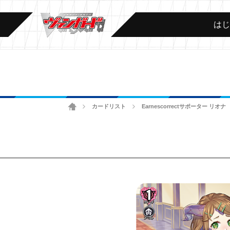
は
ホーム
カードリスト
Earnescorrectサポーター リオナ
>
>