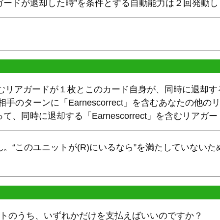
ガードが退却した時”を条件とする自動能力は２回発動し
。
ct」を含むリアガードが１枚とこのカード自身が、同時に退却
手のターンに「Earnescorrect」を含むあなたの他
、同時に退却する「Earnescorrect」を含むリア
。“このユニットが(R)にいるなら”を満たしていない
ストのうち、いずれかだけを支払えばいいのですか？