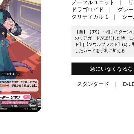
ノーマルユニット
リ
ドラゴロイド
グレー
クリティカル 1
シール
【自】【(R)】：相手のターンに「
のリアガードが退却した時、こ
ト】[【ソウルブラスト】(1)
したカードを手札に加える。
急にいなくなるな
スタンダード
D-L