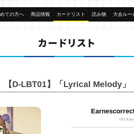
じめての方へ
商品情報
カードリスト
読み物
大会ルー
カードリスト
【D-LBT01】「Lyrical Melody」
Earnescor
（アニスコレ