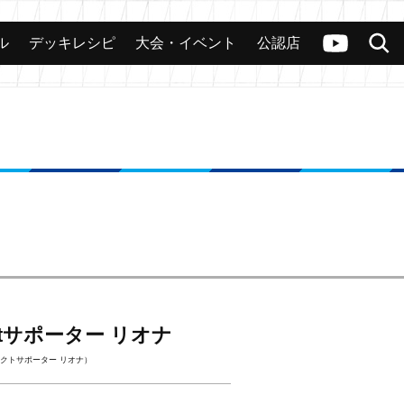
ル
デッキレシピ
大会・イベント
公認店
カード
大会
公認店舗
その他
ヴァンガードch
検索
rectサポーター リオナ
クトサポーター リオナ）