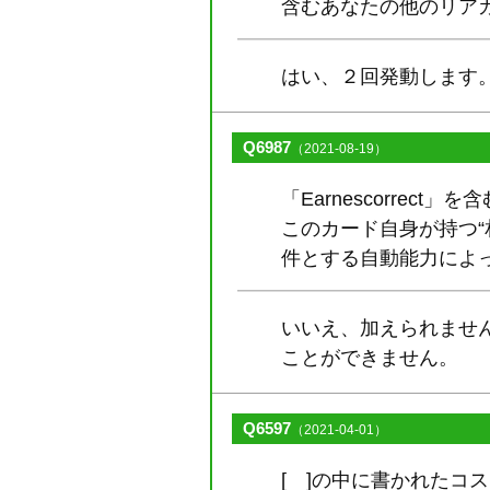
含むあなたの他のリア
はい、２回発動します
Q6987
（2021-08-19）
「Earnescorre
このカード自身が持つ“相
件とする自動能力によって
いいえ、加えられません
ことができません。
Q6597
（2021-04-01）
[ ]の中に書かれたコ