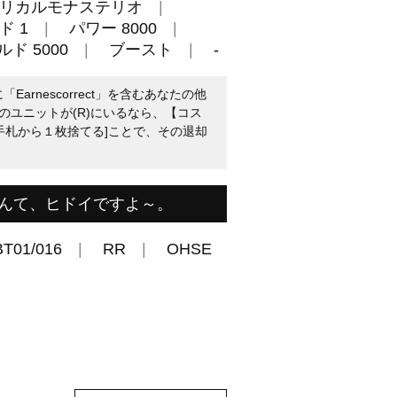
リカルモナステリオ
ド 1
パワー 8000
ド 5000
ブースト
-
Earnescorrect」を含むあなたの他
のユニットが(R)にいるなら、【コス
，手札から１枚捨てる]ことで、その退却
んて、ヒドイですよ～。
BT01/016
RR
OHSE