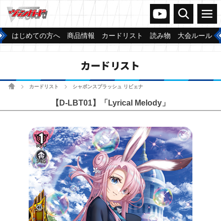
ヴァンガードch
検索
メニュー
はじめての方へ
商品情報
カードリスト
読み物
大会ルール
カードリスト
ホーム
カードリスト
シャボンスプラッシュ リビェナ
>
>
【D-LBT01】「Lyrical Melody」