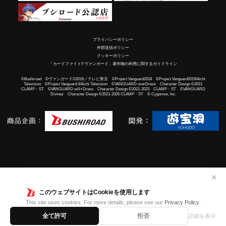
プライバシーポリシー
外部送信ポリシー
クッキーポリシー
「カードファイト!! ヴァンガード」著作物の利用に関するガイドライン
©Bushiroad ©ヴァンガードG2016／テレビ東京 ©Project Vanguard2018 ©Project Vanguard2019/Aichi
Television ©Project Vanguard if/Aichi Television ©VANGUARD overDress Character Design ©2021
CLAMP・ST ©VANGUARD will+Dress Character Design ©2021-2023 CLAMP・ST ©VANGUARD
Divinez Character Design ©2021-2026 CLAMP・ST © Cygames, Inc.
✕
このウェブサイトはCookieを使用します
This site uses cookies. For more details, please see our
Privacy Policy
.
全て許可
拒否
詳細を表示