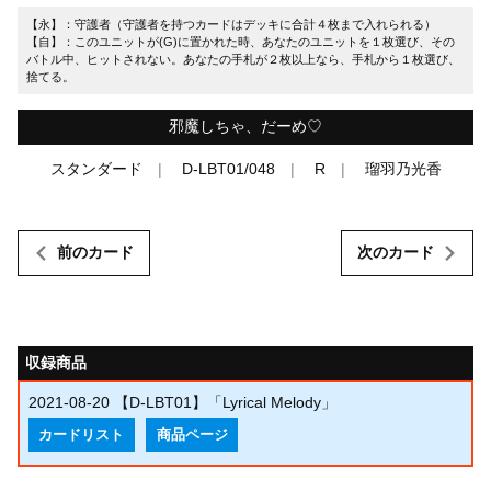
【永】：守護者（守護者を持つカードはデッキに合計４枚まで入れられる）
【自】：このユニットが(G)に置かれた時、あなたのユニットを１枚選び、その
バトル中、ヒットされない。あなたの手札が２枚以上なら、手札から１枚選び、
捨てる。
邪魔しちゃ、だーめ♡
スタンダード
D-LBT01/048
R
瑠羽乃光香
前のカード
次のカード
収録商品
2021-08-20
【D-LBT01】「Lyrical Melody」
カードリスト
商品ページ