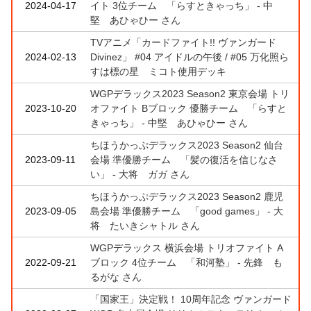
2024-04-17
イト 3位チーム 「らすときゃっち」 - 中
堅 あひゃひー さん
TVアニメ「カードファイト!! ヴァンガード
2024-02-13
Divinez」 #04 アイドルの午後 / #05 万化照ら
すは標の星 ミコト使用デッキ
WGPデラックス2023 Season2 東京会場 トリ
2023-10-20
オファイト Bブロック 優勝チーム 「らすと
きゃっち」 - 中堅 あひゃひー さん
ちほうかっぷデラックス2023 Season2 仙台
2023-09-11
会場 準優勝チーム 「髪の復活を信じなさ
い」 - 大将 ガガ さん
ちほうかっぷデラックス2023 Season2 鹿児
2023-09-05
島会場 準優勝チーム 「good games」 - 大
将 たいきシャトル さん
WGPデラックス 横浜会場 トリオファイト A
2022-09-21
ブロック 4位チーム 「和河塾」 - 先鋒 も
るがな さん
「国家王」決定戦！ 10周年記念 ヴァンガード