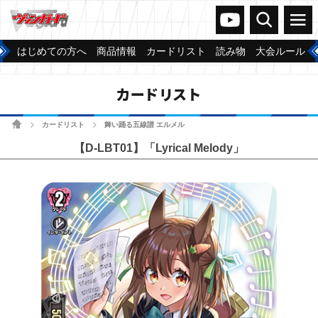
ヴァンガードch
検索
メニュー
はじめての方へ
商品情報
カードリスト
読み物
大会ルール
カードリスト
ホーム
カードリスト
舞い踊る五線譜 エルメル
>
>
【D-LBT01】「Lyrical Melody」