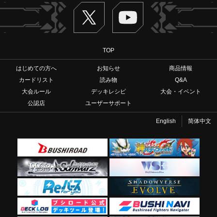
Twitter
ヴァンガードch
TOP
はじめての方へ
お知らせ
商品情報
カードリスト
読み物
Q&A
大会ルール
デッキレシピ
大会・イベント
公認店
ユーザーサポート
English
简体中文