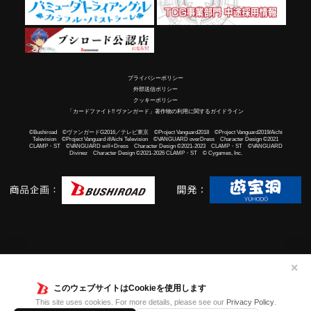
プライバシーポリシー
外部送信ポリシー
クッキーポリシー
「カードファイト!! ヴァンガード」著作物の利用に関するガイドライン
©Bushiroad ©ヴァンガードG2016／テレビ東京 ©Project Vanguard2018 ©Project Vanguard2019/Aichi
Television ©Project Vanguard if/Aichi Television ©VANGUARD overDress Character Design ©2021
CLAMP・ST ©VANGUARD will+Dress Character Design ©2021-2023 CLAMP・ST ©VANGUARD
Divinez Character Design ©2021-2026 CLAMP・ST © Cygames, Inc.
✕
このウェブサイトはCookieを使用します
This site uses cookies. For more details, please see our
Privacy Policy
.