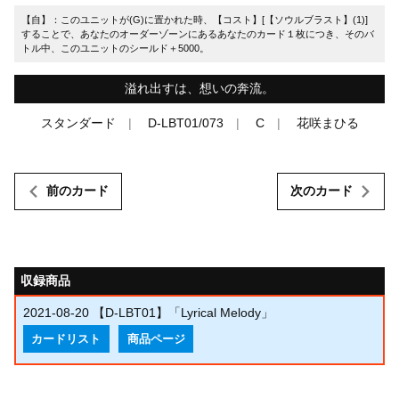
【自】：このユニットが(G)に置かれた時、【コスト】[【ソウルブラスト】(1)]
することで、あなたのオーダーゾーンにあるあなたのカード１枚につき、そのバ
トル中、このユニットのシールド＋5000。
溢れ出すは、想いの奔流。
スタンダード
D-LBT01/073
C
花咲まひる
前のカード
次のカード
収録商品
2021-08-20
【D-LBT01】「Lyrical Melody」
カードリスト
商品ページ