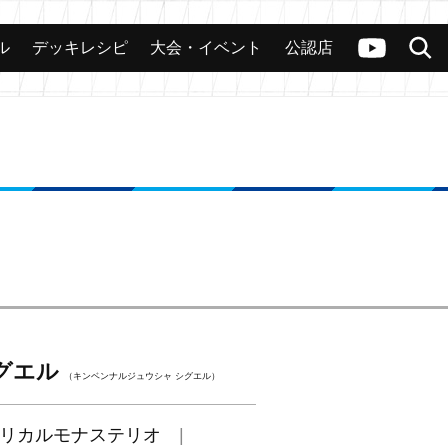
ル
デッキレシピ
大会・イベント
公認店
カード
大会
公認店舗
その他
ヴァンガードch
検索
グエル
（キンベンナルジュウシャ シグエル）
リカルモナステリオ