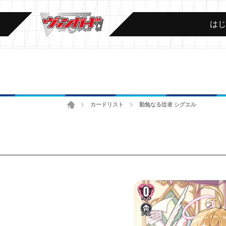
は
ホーム
カードリスト
勤勉なる従者 シグエル
>
>