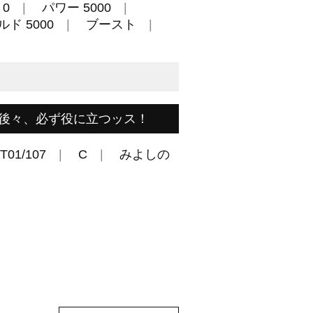
0
パワー 5000
ド 5000
ブースト
後々、必ず役に立つッス！
T01/107
C
みよしの