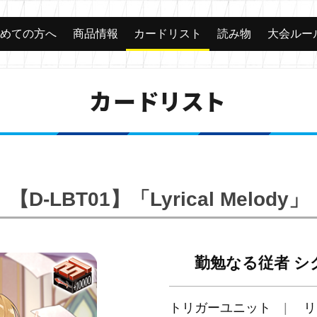
じめての方へ
商品情報
カードリスト
読み物
大会ルー
カードリスト
【D-LBT01】「Lyrical Melody」
勤勉なる従者 シ
トリガーユニット
リ