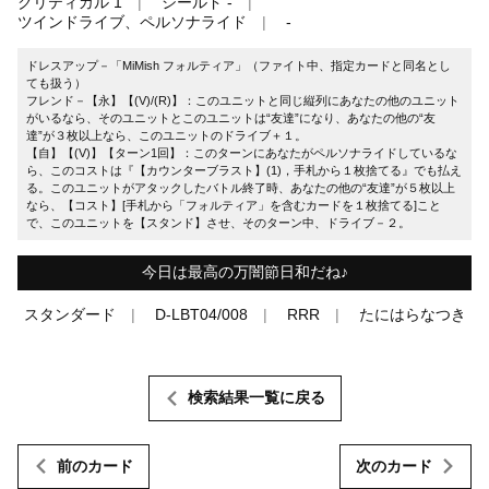
クリティカル 1
シールド -
ツインドライブ、ペルソナライド
-
ドレスアップ－「MiMish フォルティア」（ファイト中、指定カードと同名とし
ても扱う）
フレンド－【永】【(V)/(R)】：このユニットと同じ縦列にあなたの他のユニット
がいるなら、そのユニットとこのユニットは“友達”になり、あなたの他の“友
達”が３枚以上なら、このユニットのドライブ＋１。
【自】【(V)】【ターン1回】：このターンにあなたがペルソナライドしているな
ら、このコストは『【カウンターブラスト】(1)，手札から１枚捨てる』でも払え
る。このユニットがアタックしたバトル終了時、あなたの他の“友達”が５枚以上
なら、【コスト】[手札から「フォルティア」を含むカードを１枚捨てる]こと
で、このユニットを【スタンド】させ、そのターン中、ドライブ－２。
今日は最高の万闇節日和だね♪
スタンダード
D-LBT04/008
RRR
たにはらなつき
検索結果一覧に戻る
前のカード
次のカード