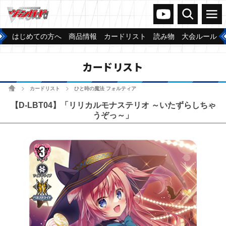
ヴァンガードch
検索
メニュー
はじめての方へ
商品情報
カードリスト
読み物
大会ルール
カードリスト
ホーム
カードリスト
ひと時の魔法 フォルティア
>
>
【D-LBT04】「リリカルモナステリオ ～いたずらしちゃ
うぞっ～」