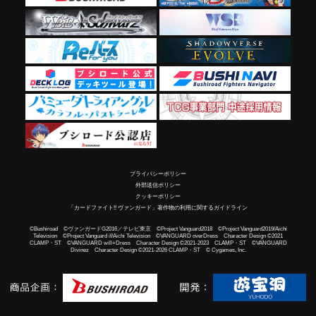
プライバシーポリシー
外部送信ポリシー
クッキーポリシー
「カードファイト!! ヴァンガード」著作物の利用に関するガイドライン
©Bushiroad ©ヴァンガードG2016／テレビ東京 ©Project Vanguard2018 ©Project Vanguard2019/Aichi
Television ©Project Vanguard if/Aichi Television ©VANGUARD overDress Character Design ©2021
CLAMP・ST ©VANGUARD will+Dress Character Design ©2021-2023 CLAMP・ST ©VANGUARD
Divinez Character Design ©2021-2026 CLAMP・ST © Cygames, Inc.