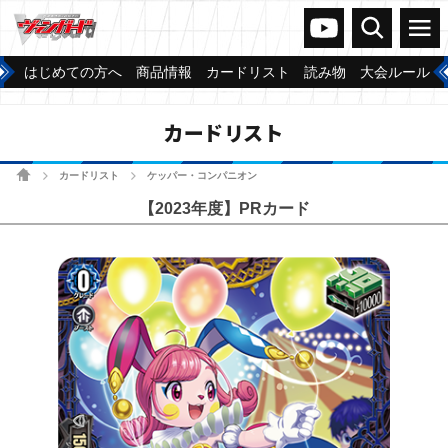
ヴァンガードch
検索
メニュー
はじめての方へ
商品情報
カードリスト
読み物
大会ルール
カードリスト
ホーム
カードリスト
ケッパー・コンパニオン
>
>
【2023年度】PRカード