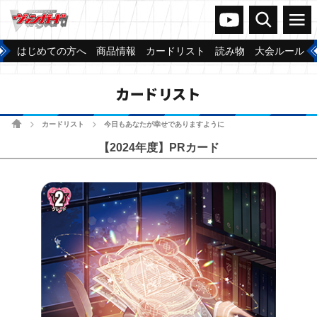
ヴァンガードch
検索
メニュー
はじめての方へ
商品情報
カードリスト
読み物
大会ルール
カードリスト
ホーム
カードリスト
今日もあなたが幸せでありますように
>
>
【2024年度】PRカード