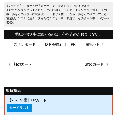
あなたのヴァンガードが「ルーテシア」を含むならプレイできる！
あなたのソウルから１枚選び、手札に加え、このカードをソウルに置く。その
後、あなたのソウルに呪術演出カードが２枚以上なら、あなたのドロップから１
枚選び、ソウルに置き、あなたのユニットを１枚選び、そのターン中、パワー＋
5000。
手紙のお返事に添えるのは、心を込めたおまじない。
スタンダード
D-PR/692
PR
匈歌ハトリ
前のカード
次のカード
収録商品
【2024年度】PRカード
カードリスト