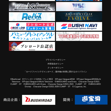
プライバシーポリシー
外部送信ポリシー
クッキーポリシー
「カードファイト!! ヴァンガード」著作物の利用に関するガイドライン
©Bushiroad ©ヴァンガードG2016／テレビ東京 ©Project Vanguard2018 ©Project Vanguard2019/Aichi
Television ©Project Vanguard if/Aichi Television ©VANGUARD overDress Character Design ©2021
CLAMP・ST ©VANGUARD will+Dress Character Design ©2021-2023 CLAMP・ST ©VANGUARD
Divinez Character Design ©2021-2026 CLAMP・ST © Cygames, Inc.