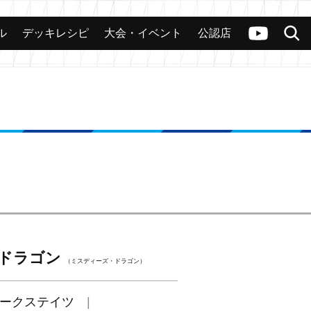
ル
デッキレシピ
大会・イベント
公認店
カード
大会
公認店舗
その他
ヴァンガードch
検索
ドラゴン
（ミスディーズ・ドラゴン）
ークステイツ