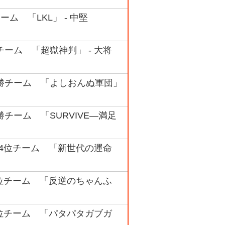
チーム 「LKL」 - 中堅
優勝チーム 「超獄神判」 - 大将
準優勝チーム 「よしおんぬ軍団」
勝チーム 「SURVIVE―満足
ック 4位チーム 「新世代の運命
ク 3位チーム 「反逆のちゃんふ
ク 4位チーム 「パタパタガブガ