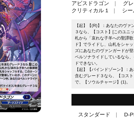
アビスドラゴン
グレ
クリティカル 1
シール
【起】【(R)】：あなたのヴ
３なら、【コスト】[このユニ
札から「哀れな子羊への聖譚歌
ド】でライドし、山札をシャッ
ズにあなたのヴァンガードが登
ペルソナライドしているなら、
ドできない。
【起】【バインドゾーン】：あ
含むグレード３なら、【コスト
で、【ソウルチャージ】(1)。
スタンダード
D-P