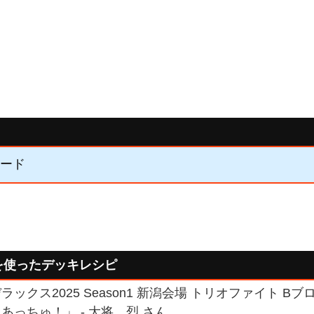
カード
を使ったデッキレシピ
ックス2025 Season1 新潟会場 トリオファイト 
あっちゅ！」 - 大将 烈 さん