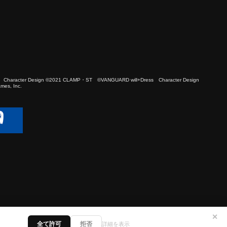
 Character Design ©2021 CLAMP・ST ©VANGUARD will+Dress Character Design
es, Inc.
✕
全て許可
拒否
詳細を表示