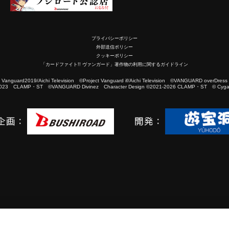
プライバシーポリシー
外部送信ポリシー
クッキーポリシー
「カードファイト!! ヴァンガード」著作物の利用に関するガイドライン
2019/Aichi Television ©Project Vanguard if/Aichi Television ©VANGUARD overDress
023 CLAMP・ST ©VANGUARD Divinez Character Design ©2021-2026 CLAMP・ST © Cygam