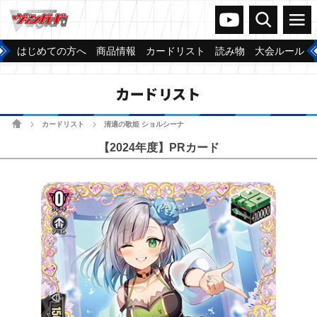
ヴァンガードch
検索
メニュー
はじめての方へ
商品情報
カードリスト
読み物
大会ルール
カードリスト
ホーム
カードリスト
清適の歌姫 ショルシーナ
>
>
【2024年度】PRカード