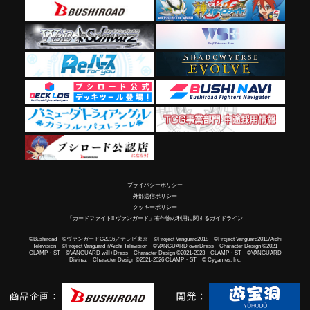
プライバシーポリシー
外部送信ポリシー
クッキーポリシー
「カードファイト!! ヴァンガード」著作物の利用に関するガイドライン
©Bushiroad ©ヴァンガードG2016／テレビ東京 ©Project Vanguard2018 ©Project Vanguard2019/Aichi
Television ©Project Vanguard if/Aichi Television ©VANGUARD overDress Character Design ©2021
CLAMP・ST ©VANGUARD will+Dress Character Design ©2021-2023 CLAMP・ST ©VANGUARD
Divinez Character Design ©2021-2026 CLAMP・ST © Cygames, Inc.