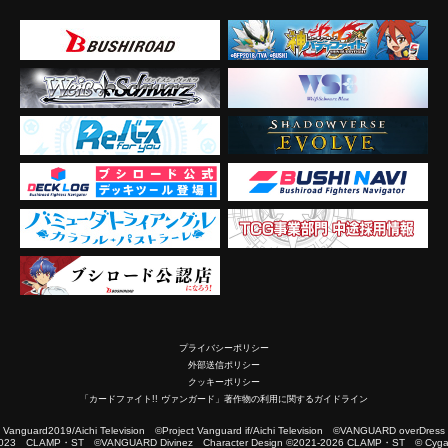
プライバシーポリシー
外部送信ポリシー
クッキーポリシー
「カードファイト!! ヴァンガード」著作物の利用に関するガイドライン
2019/Aichi Television ©Project Vanguard if/Aichi Television ©VANGUARD overDress
023 CLAMP・ST ©VANGUARD Divinez Character Design ©2021-2026 CLAMP・ST © Cygam