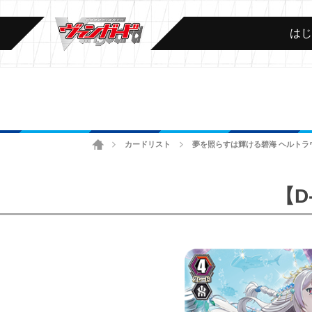
は
ホーム
カードリスト
夢を照らすは輝ける碧海 ヘルトラ
>
>
【D