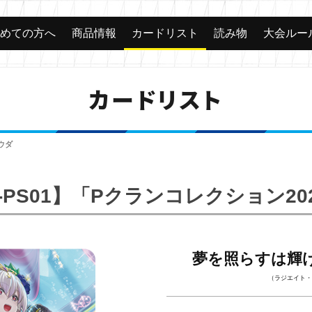
じめての方へ
商品情報
カードリスト
読み物
大会ルー
カードリスト
ウダ
-PS01】「Pクランコレクション20
夢を照らすは輝
（ラジエイト・