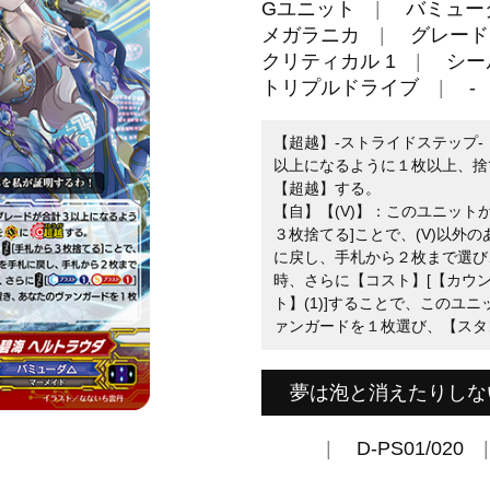
Gユニット
バミュー
メガラニカ
グレード 
クリティカル 1
シー
トリプルドライブ
-
【超越】-ストライドステップ-
以上になるように１枚以上、捨て
【超越】する。
【自】【(V)】：このユニット
３枚捨てる]ことで、(V)以外
に戻し、手札から２枚まで選び
時、さらに【コスト】[【カウン
ト】(1)]することで、このユ
ァンガードを１枚選び、【スタ
夢は泡と消えたりしな
D-PS01/020