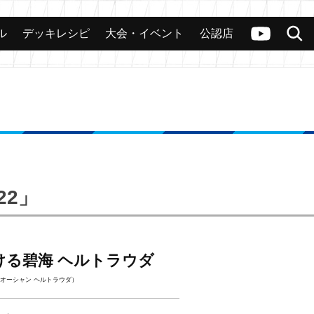
ル
デッキレシピ
大会・イベント
公認店
カード
大会
公認店舗
その他
ヴァンガードch
検索
22」
ける碧海 ヘルトラウダ
オーシャン ヘルトラウダ）