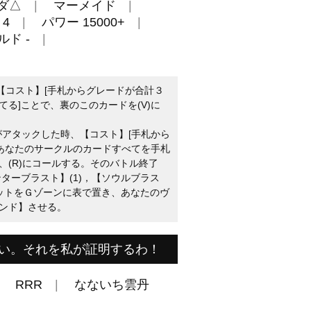
ダ△
マーメイド
4
パワー 15000+
ルド -
【コスト】[手札からグレードが合計３
る]ことで、裏のこのカードを(V)に
がアタックした時、【コスト】[手札から
のあなたのサークルのカードすべてを手札
、(R)にコールする。そのバトル終了
ターブラスト】(1)，【ソウルブラス
ニットをＧゾーンに表で置き、あなたのヴ
ンド】させる。
い。それを私が証明するわ！
RRR
なないち雲丹