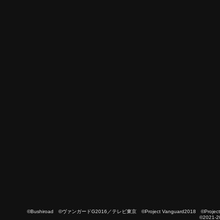
©Bushiroad ©ヴァンガードG2016／テレビ東京 ©Project Vanguard2018 ©Project Vanguard
©2021-2