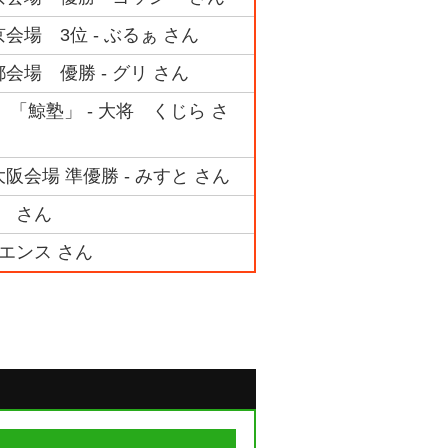
京会場 3位 - ぶるぁ さん
都会場 優勝 - グリ さん
「鯨塾」 - 大将 くじら さ
会場 準優勝 - みすと さん
ー さん
ィエンス さん