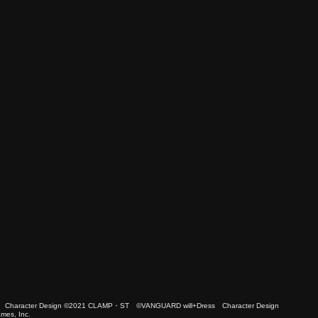
 Character Design ©2021 CLAMP・ST ©VANGUARD will+Dress Character Design
es, Inc.