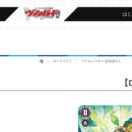
は
ホーム
カードリスト
バトルシスター ぽるぼろん
>
>
【