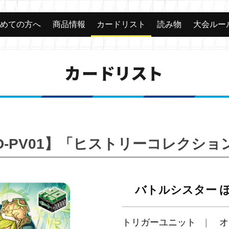
じめての方へ
商品情報
カードリスト
読み物
大会ルー
カードリスト
D-PV01】「ヒストリーコレクショ
バトルシスター 
トリガーユニット
オ