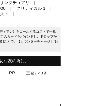
サンクチュアリ
00
クリティカル 1
スト
ディアン】をコールするコストで手札
[このカードをバインドし、ドロップか
]ことで、【カウンターチャージ】(1)
切な友の為に。
RR
三登いつき