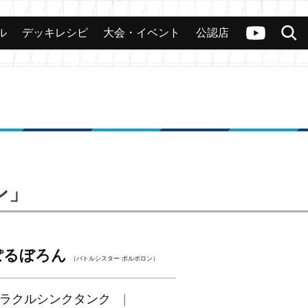
ル
デッキレシピ
大会・イベント
公認店
カード
大会
公認店舗
その他
ヴァンガードch
検索
ン」
ぽるぼろん
（バトルシスター ポルボロン）
ラクルシンクタンク