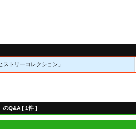
】「ヒストリーコレクション」
&A [ 1件 ]