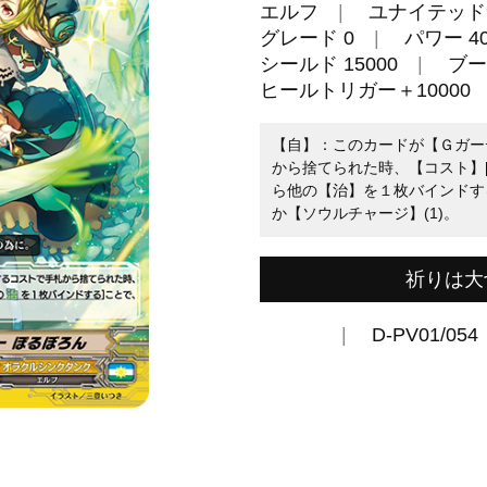
エルフ
ユナイテッド
グレード 0
パワー 40
シールド 15000
ブー
ヒールトリガー＋10000
【自】：このカードが【Ｇガー
から捨てられた時、【コスト】
ら他の【治】を１枚バインドする
か【ソウルチャージ】(1)。
祈りは大
D-PV01/054