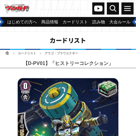
ヴァンガードch
検索
メニュー
はじめての方へ
商品情報
カードリスト
読み物
大会ルール
カードリスト
ホーム
カードリスト
アラゴ・ブラウエナギー
>
>
【D-PV01】「ヒストリーコレクション」