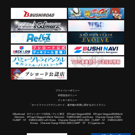
プライバシーポリシー
外部送信ポリシー
クッキーポリシー
「カードファイト!! ヴァンガード」著作物の利用に関するガイドライン
©Bushiroad ©ヴァンガードG2016／テレビ東京 ©Project Vanguard2018 ©Project Vanguard2019/Aichi
Television ©Project Vanguard if/Aichi Television ©VANGUARD overDress Character Design ©2021
CLAMP・ST ©VANGUARD will+Dress Character Design ©2021-2023 CLAMP・ST ©VANGUARD
Divinez Character Design ©2021-2026 CLAMP・ST © Cygames, Inc.