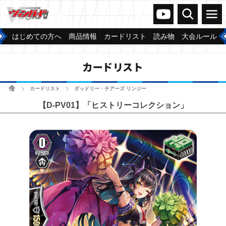
ヴァンガードch
検索
メニュー
はじめての方へ
商品情報
カードリスト
読み物
大会ルール
カードリスト
ホーム
カードリスト
ダッドリー・チアーズ リンジー
>
>
【D-PV01】「ヒストリーコレクション」