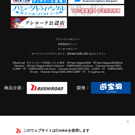
プライバシーポリシー
外部送信ポリシー
クッキーポリシー
「カードファイト!! ヴァンガード」著作物の利用に関するガイドライン
©Bushiroad ©ヴァンガードG2016／テレビ東京 ©Project Vanguard2018 ©Project Vanguard2019/Aichi
Television ©Project Vanguard if/Aichi Television ©VANGUARD overDress Character Design ©2021
CLAMP・ST ©VANGUARD will+Dress Character Design ©2021-2023 CLAMP・ST ©VANGUARD
Divinez Character Design ©2021-2026 CLAMP・ST © Cygames, Inc.
✕
このウェブサイトはCookieを使用します