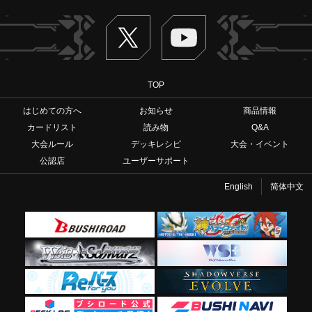
Twitter
ヴァンガードch
TOP
はじめての方へ
お知らせ
商品情報
カードリスト
読み物
Q&A
大会ルール
デッキレシピ
大会・イベント
公認店
ユーザーサポート
English
简体中文