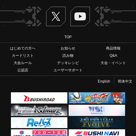
Twitter
ヴァンガードch
TOP
はじめての方へ
お知らせ
商品情報
カードリスト
読み物
Q&A
大会ルール
デッキレシピ
大会・イベント
公認店
ユーザーサポート
English
简体中文