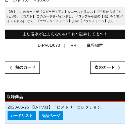
【自】：このカードが【Ｇガーディアン】をコールするコストで手札から捨てら
れた時、【コスト】[このカードをバインドし、ドロップから他の【治】を１枚バ
インドする]ことで、【カウンターチャージ】(1)か【ソウルチャージ】(1)。
まだ浸水が止まらないの？も〜勘弁してよ〜！
D-PV01/073
RR
麻谷知世
前のカード
次のカード
収録商品
2023-05-26
【D-PV01】「ヒストリーコレクション」
カードリスト
商品ページ