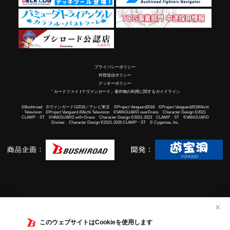
プライバシーポリシー
外部送信ポリシー
クッキーポリシー
「カードファイト!! ヴァンガード」著作物の利用に関するガイドライン
©Bushiroad ©ヴァンガードG2016／テレビ東京 ©Project Vanguard2018 ©Project Vanguard2019/Aichi
Television ©Project Vanguard if/Aichi Television ©VANGUARD overDress Character Design ©2021
CLAMP・ST ©VANGUARD will+Dress Character Design ©2021-2023 CLAMP・ST ©VANGUARD
Divinez Character Design ©2021-2026 CLAMP・ST © Cygames, Inc.
✕
このウェブサイトはCookieを使用します