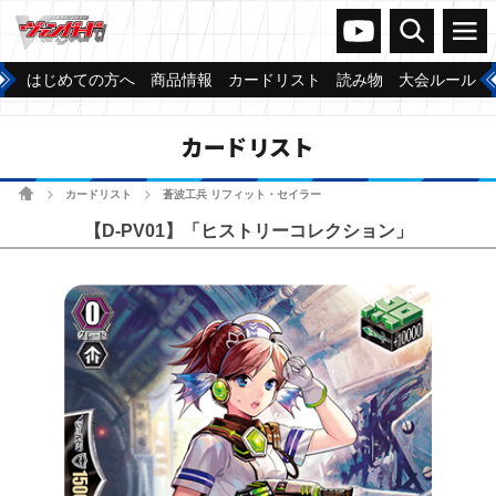
ヴァンガードch
検索
メニュー
はじめての方へ
商品情報
カードリスト
読み物
大会ルール
カードリスト
ホーム
カードリスト
蒼波工兵 リフィット・セイラー
>
>
【D-PV01】「ヒストリーコレクション」