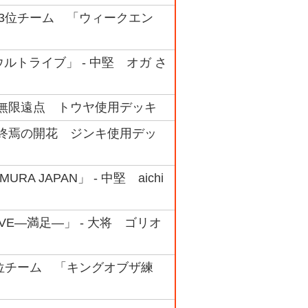
ック 3位チーム 「ウィークエン
ルトライブ」 - 中堅 オガ さ
 #08 無限遠点 トウヤ使用デッキ
 #07 終焉の開花 ジンキ使用デッ
A JAPAN」 - 中堅 aichi
IVE―満足―」 - 大将 ゴリオ
ク 4位チーム 「キングオブザ練