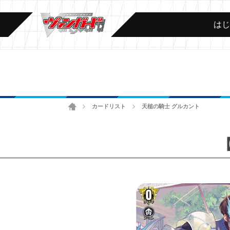
は
ホーム
カードリスト
天槌の騎士 グルカント
>
>
【