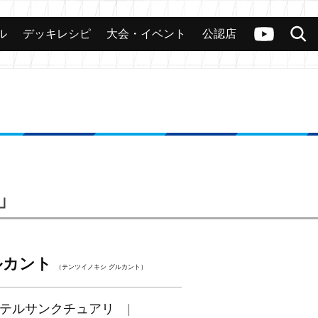
ル
デッキレシピ
大会・イベント
公認店
カード
大会
公認店舗
その他
ヴァンガードch
検索
-」
ルカント
（テンツイノキシ グルカント）
テルサンクチュアリ