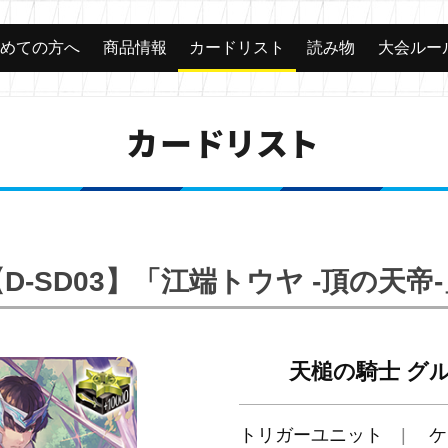
じめての方へ
商品情報
カードリスト
読み物
大会ルー
カードリスト
D-SD03】「江端トウヤ -頂の天帝
天槌の騎士 グ
トリガーユニット
ケ