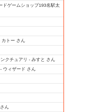
グカードゲームショップ193名駅太
 カトー さん
ンクチュアリ - みすと さん
- ウィザード さん
 さん