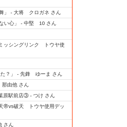
舞」 - 大将 クロガネ さん
い心」 - 中堅 10 さん
 #04 ミッシングリンク トウヤ使
？」 - 先鋒 ゆーま さん
 那由他 さん
秋葉原駅前店③ - つけ さん
#11 天帝vs破天 トウヤ使用デッ
 さん