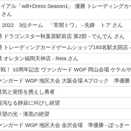
アル「will+Dress Season1」 優勝 トレーディン
 さん
2022 3位チーム 「常闇トワ」 - 先鋒 トア さん
 ドラゴンスター秋葉原駅前店 第2部 - でんでん さん
勝 トレーディングカードゲームショップ193名駅太閤店 -
 オレタン福岡天神店 - Reia さん
！ 10周年記念 ヴァンガード WGP 岡山会場 ケテルサ
ァンガード WGP 地区大会 大阪会場 Aブロック 準優勝 
勇気と覚悟を携えし勇者
混沌なる静寂に叫びし絶望
希望の光・漆黒の絶望
ァンガード WGP 地区大会 金沢会場 準優勝 - ぽっきー