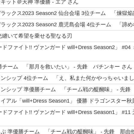
ット＠天神 準優勝 - エア さん
ックス2023 Season2 仙台会場 3位チーム 「煉獄焔
ックス2023 Season2 鹿児島会場 4位チーム 「諦めな
光纏いて希望を乗せる聖なる刃
ファイト!! ヴァンガード will+Dress Season2」
勝チーム 「那月を救いたい」 - 先鋒 バチンキー さん
ンシップ 4位チーム 「え、私また何かやっちゃいました
ンシップ 準優勝チーム 「チーム戦の醍醐味」 - 先鋒
ル「will+Dress Season1」 優勝 ドラゴンスター
ファイト!! ヴァンガード will+Dress Season1」 
ぷ 準優勝チーム 「チーム戦の醍醐味」 - 先鋒 那由他