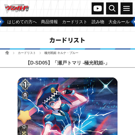
ヴァンガードch
検索
メニュー
はじめての方へ
商品情報
カードリスト
読み物
大会ルール
カードリスト
ホーム
カードリスト
極光戦姫 キルナ・ブルー
>
>
【D-SD05】「瀬戸トマリ -極光戦姫-」