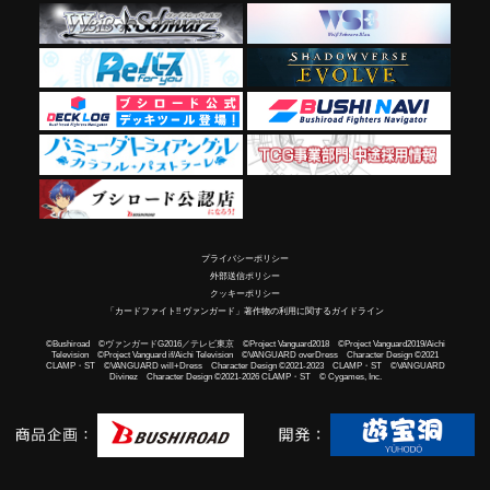
プライバシーポリシー
外部送信ポリシー
クッキーポリシー
「カードファイト!! ヴァンガード」著作物の利用に関するガイドライン
©Bushiroad ©ヴァンガードG2016／テレビ東京 ©Project Vanguard2018 ©Project Vanguard2019/Aichi
Television ©Project Vanguard if/Aichi Television ©VANGUARD overDress Character Design ©2021
CLAMP・ST ©VANGUARD will+Dress Character Design ©2021-2023 CLAMP・ST ©VANGUARD
Divinez Character Design ©2021-2026 CLAMP・ST © Cygames, Inc.