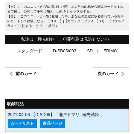
【自】：このユニットが(V)に登場した時、あなたの山札から監獄カードを１枚
まで探し、公開して手札に加え、山札をシャッフルする。
【自】：このユニットが(R)に登場した時、あなたの監獄に収容されている相手
のカードが１枚以上なら、【コスト】[【カウンターブラスト】(1)，【ソウルブ
ラスト】(1)]することで、１枚引く。
私達は「極光戦姫」。犯罪行為は見逃せないわ！
スタンダード
D-SD05/003
SD
ERIMO
前のカード
次のカード
収録商品
2021-04-03
【D-SD05】「瀬戸トマリ -極光戦姫-」
カードリスト
商品ページ