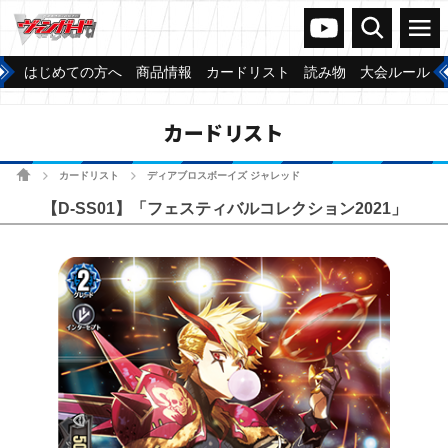
ヴァンガードch
検索
メニュー
はじめての方へ
商品情報
カードリスト
読み物
大会ルール
カードリスト
ホーム
カードリスト
ディアブロスボーイズ ジャレッド
>
>
【D-SS01】「フェスティバルコレクション2021」