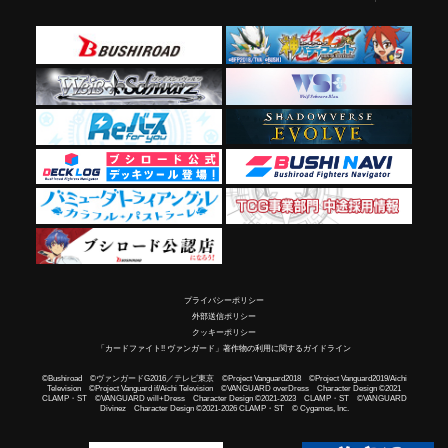
プライバシーポリシー
外部送信ポリシー
クッキーポリシー
「カードファイト!! ヴァンガード」著作物の利用に関するガイドライン
©Bushiroad ©ヴァンガードG2016／テレビ東京 ©Project Vanguard2018 ©Project Vanguard2019/Aichi
Television ©Project Vanguard if/Aichi Television ©VANGUARD overDress Character Design ©2021
CLAMP・ST ©VANGUARD will+Dress Character Design ©2021-2023 CLAMP・ST ©VANGUARD
Divinez Character Design ©2021-2026 CLAMP・ST © Cygames, Inc.