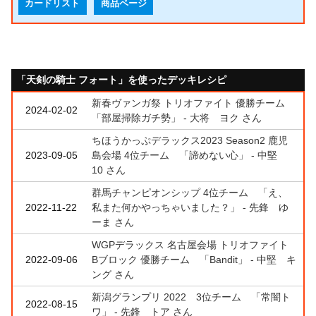
カードリスト
商品ページ
「天剣の騎士 フォート」を使ったデッキレシピ
新春ヴァンガ祭 トリオファイト 優勝チーム
2024-02-02
「部屋掃除ガチ勢」 - 大将 ヨク さん
ちほうかっぷデラックス2023 Season2 鹿児
2023-09-05
島会場 4位チーム 「諦めない心」 - 中堅
10 さん
群馬チャンピオンシップ 4位チーム 「え、
2022-11-22
私また何かやっちゃいました？」 - 先鋒 ゆ
ーま さん
WGPデラックス 名古屋会場 トリオファイト
2022-09-06
Bブロック 優勝チーム 「Bandit」 - 中堅 キ
ング さん
新潟グランプリ 2022 3位チーム 「常闇ト
2022-08-15
ワ」 - 先鋒 トア さん