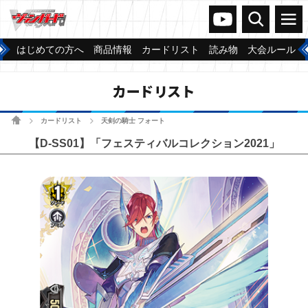
ヴァンガードch
検索
メニュー
はじめての方へ
商品情報
カードリスト
読み物
大会ルール
カードリスト
ホーム
カードリスト
天剣の騎士 フォート
>
>
【D-SS01】「フェスティバルコレクション2021」