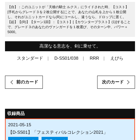
【自】：このユニットが「天槍の騎士 ルクス」にライドされた時、【コスト】
[手札からグレード３を２枚公開する]ことで、あなたの山札を上から１枚公開
し、それがユニットカードなら(R)にコールし、違うなら、ドロップに置く。
【起】【(R)】【ターン1回】：【コスト】[【カウンターブラスト】(1)]すること
で、グレード３のあなたのヴァンガードを１枚選び、そのターン中、パワー＋
5000。
高潔なる意志を、剣に乗せて。
スタンダード
D-SS01/038
RRR
えびら
前のカード
次のカード
収録商品
2021-05-15
【D-SS01】「フェスティバルコレクション2021」