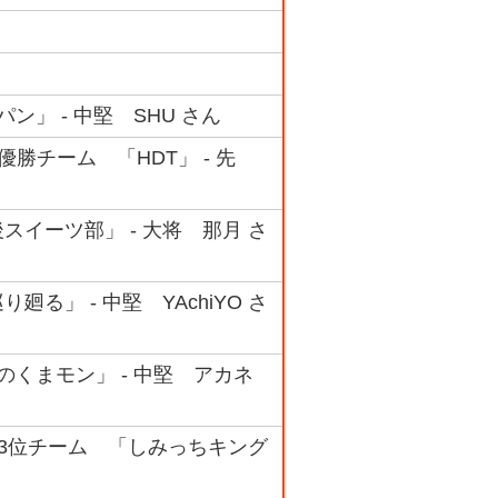
ン」 - 中堅 SHU さん
準優勝チーム 「HDT」 - 先
後スイーツ部」 - 大将 那月 さ
廻る」 - 中堅 YAchiYO さ
撃のくまモン」 - 中堅 アカネ
ック 3位チーム 「しみっちキング