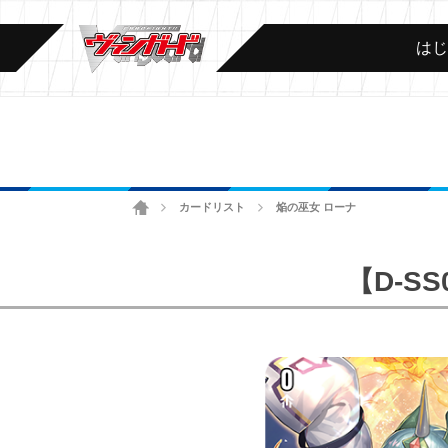
は
ホーム
カードリスト
焔の巫女 ローナ
>
>
【D-S