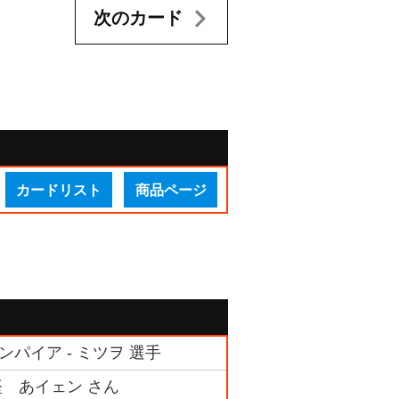
次のカード
カードリスト
商品ページ
ンパイア - ミツヲ 選手
堅 あイェン さん