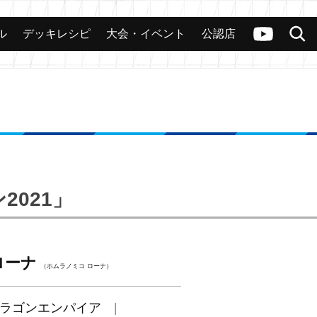
ル
デッキレシピ
大会・イベント
公認店
カード
大会
公認店舗
その他
ヴァンガードch
検索
2021」
ローナ
（ホムラノミコ ローナ）
ラゴンエンパイア