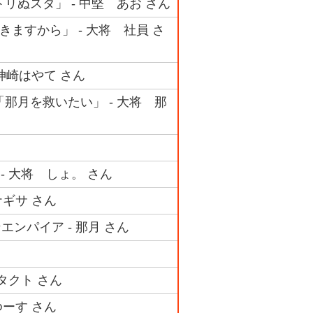
リぬスタ」 - 中堅 あお さん
きますから」 - 大将 社員 さ
- 神崎はやて さん
「那月を救いたい」 - 大将 那
- 大将 しょ。 さん
ナギサ さん
エンパイア - 那月 さん
 タクト さん
ゆーす さん