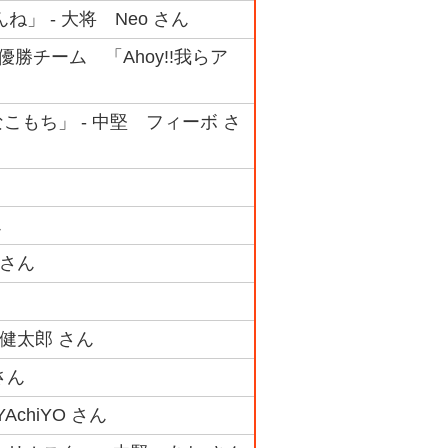
」 - 大将 Neo さん
準優勝チーム 「Ahoy!!我らア
なこもち」 - 中堅 フィーボ さ
ん
 さん
川健太郎 さん
さん
hiYO さん