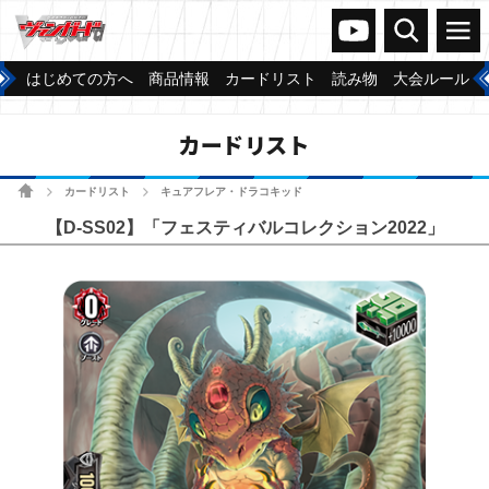
ヴァンガードch
検索
メニュー
はじめての方へ
商品情報
カードリスト
読み物
大会ルール
カードリスト
ホーム
カードリスト
キュアフレア・ドラコキッド
>
>
【D-SS02】「フェスティバルコレクション2022」