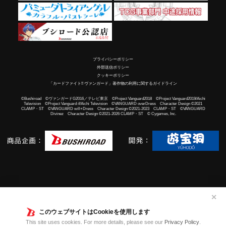
プライバシーポリシー
外部送信ポリシー
クッキーポリシー
「カードファイト!! ヴァンガード」著作物の利用に関するガイドライン
©Bushiroad ©ヴァンガードG2016／テレビ東京 ©Project Vanguard2018 ©Project Vanguard2019/Aichi
Television ©Project Vanguard if/Aichi Television ©VANGUARD overDress Character Design ©2021
CLAMP・ST ©VANGUARD will+Dress Character Design ©2021-2023 CLAMP・ST ©VANGUARD
Divinez Character Design ©2021-2026 CLAMP・ST © Cygames, Inc.
✕
このウェブサイトはCookieを使用します
This site uses cookies. For more details, please see our
Privacy Policy
.