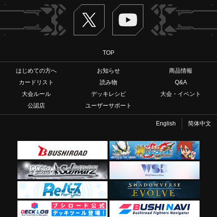
Twitter
ヴァンガードch
TOP
はじめての方へ
お知らせ
商品情報
カードリスト
読み物
Q&A
大会ルール
デッキレシピ
大会・イベント
公認店
ユーザーサポート
English
简体中文