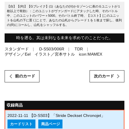
【自】【(R)】【Gブレイク】(1)（あなたの(V)かＧゾーンに表のＧユニットが１
枚以上で有効）：このユニットがヴァンガードにアタックした時、そのバトル
中、このユニットのパワー＋5000。そのバトル終了時、【コスト】[このユニッ
トを山札の下に置く]ことで、あなたの山札からグレード１を１枚まで探し、後列
の(R)にコールし、山札をシャッフルする。
時を遡る。其は未到なる未来を求めてのことだった。
スタンダード
D-SS03/006R
TDR
デザイン／Eel イラスト／宮本サトル icon:MAMEX
前のカード
次のカード
収録商品
2022-11-11
【D-SS03】「Stride Deckset Chronojet」
カードリスト
商品ページ