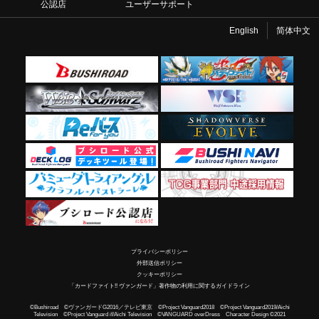
公認店
ユーザーサポート
English
简体中文
プライバシーポリシー
外部送信ポリシー
クッキーポリシー
「カードファイト!! ヴァンガード」著作物の利用に関するガイドライン
©Bushiroad ©ヴァンガードG2016／テレビ東京 ©Project Vanguard2018 ©Project Vanguard2019/Aichi
Television ©Project Vanguard if/Aichi Television ©VANGUARD overDress Character Design ©2021