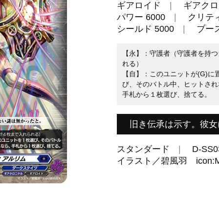
ギアロイド
ギアクロ
パワー 6000
クリティ
シールド 5000
ブー
【永】：守護者（守護者を持つ
れる）
【自】：このユニットが(G)
び、そのバトル中、ヒットされ
手札から１枚選び、捨てる。
旧き伝承は示す。彼女
スタンダード
D-SS0
イラスト／碧風羽 icon: