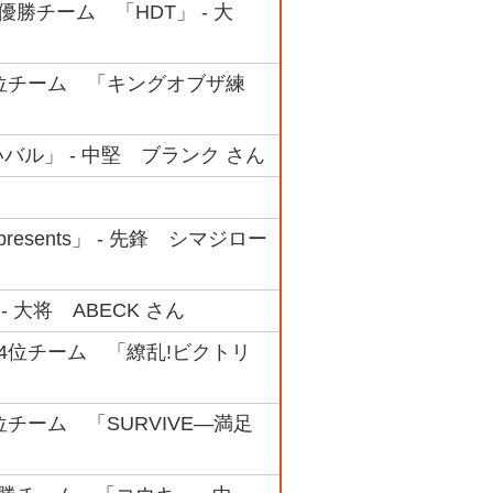
準優勝チーム 「HDT」 - 大
ク 4位チーム 「キングオブザ練
いバル」 - 中堅 ブランク さん
esents」 - 先鋒 シマジロー
- 大将 ABECK さん
ク 4位チーム 「繚乱!ビクトリ
3位チーム 「SURVIVE―満足