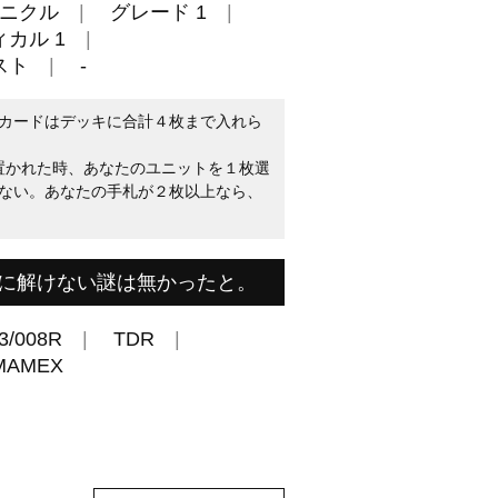
ニクル
グレード 1
カル 1
スト
-
カードはデッキに合計４枚まで入れら
に置かれた時、あなたのユニットを１枚選
ない。あなたの手札が２枚以上なら、
に解けない謎は無かったと。
3/008R
TDR
MAMEX