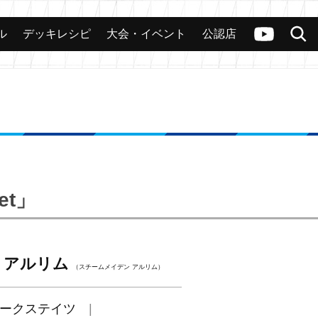
ル
デッキレシピ
大会・イベント
公認店
カード
大会
公認店舗
その他
ヴァンガードch
検索
jet」
 アルリム
（スチームメイデン アルリム）
ークステイツ