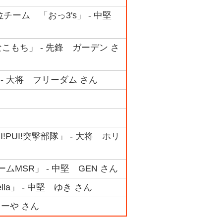
4位チーム 「おっ3's」 - 中堅
なこもち」 - 先鋒 ガーデン さ
 - 大将 フリーダム さん
PUI!突撃部隊」 - 大将 ホリ
MSR」 - 中堅 GEN さん
a」 - 中堅 ゆき さん
こーや さん