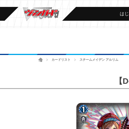
は
ホーム
カードリスト
スチームメイデン アルリム
>
>
【D-